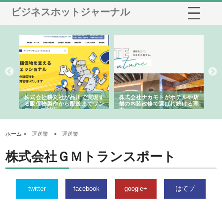
ビジネスホットジャーナル
ノー
株式会社耕文社が品川で実現す
株式会社ナカモトがホテルや店
株
の専
る販促物製作から配送までワン
舗の内装改修で選ばれ続ける理
れ
ストップ対応
由
強
ホーム >
運送業
>
運送業
株式会社ＧＭトランスポート
twitter
facebook
google+
はてブ