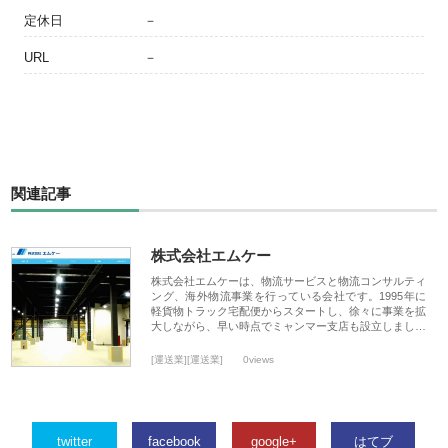
定休日
－
URL
－
関連記事
株式会社エムケー
株式会社エムケーは、物流サービスと物流コンサルティ
ング、海外物流事業を行っている会社です。1995年に
軽貨物トラック宅配便からスタートし、徐々に事業を拡
大しながら、早い時点でミャンマー支店も設立しまし…
[運送業][運送業]
0views
twitter
facebook
google+
はてブ