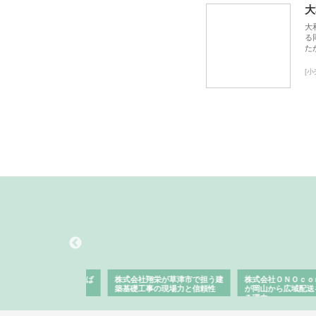
大
大
る
た
[
ハクシンが大阪で選ば
株式会社翔栄が草津市で担う建
株式会社ＯＮＯｃｏｍｐ
工事の実績と強み
築基礎工事の現場力と信頼性
が岡山から広域配送を実
る理由