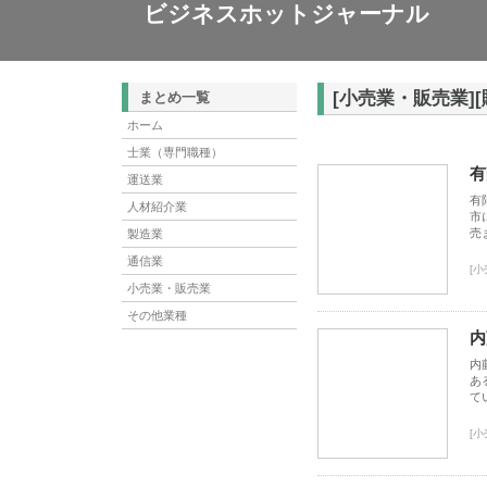
ビジネスホットジャーナル
[小売業・販売業]
まとめ一覧
ホーム
士業（専門職種）
有
運送業
有
人材紹介業
市
売
製造業
通信業
[
小売業・販売業
その他業種
内
内
あ
て
[