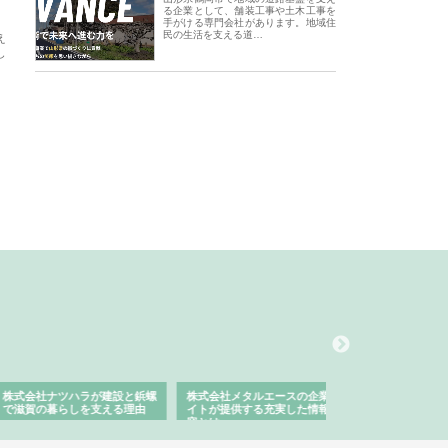
る企業として、舗装工事や土木工事を
手がける専門会社があります。地域住
民の生活を支える道…
え
し
会社ナツハラが建設と鋲螺
株式会社メタルエースの企業サ
株式会社ＣＳＡの事
賀の暮らしを支える理由
イトが提供する充実した情報内
みを徹底解説
容とは