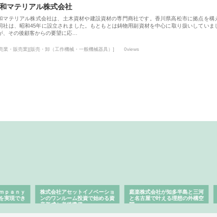
和マテリアル株式会社
和マテリアル株式会社は、土木資材や建設資材の専門商社です。香川県高松市に拠点を構
同社は、昭和45年に設立されました。もともとは鋳物用副資材を中心に取り扱いしていま
が、その後顧客からの要望に応…
小売業・販売業][販売・卸（工作機械・一般機械器具）]
0views
ａｎｙ
株式会社アセットイノベーショ
庭楽株式会社が知多半島と三河
株式
現でき
ンのワンルーム投資で始める資
と名古屋で叶える理想の外構空
で滋
産形成と老後準備
間