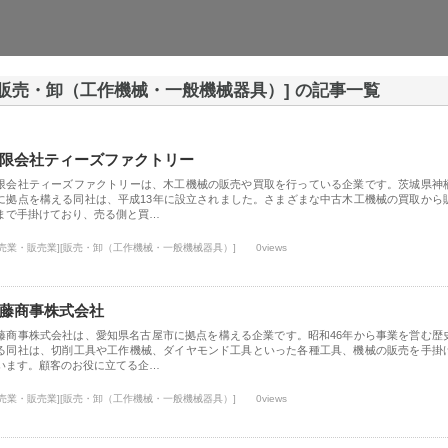
[販売・卸（工作機械・一般機械器具）] の記事一覧
限会社ティーズファクトリー
限会社ティーズファクトリーは、木工機械の販売や買取を行っている企業です。茨城県神
に拠点を構える同社は、平成13年に設立されました。さまざまな中古木工機械の買取から
まで手掛けており、売る側と買…
小売業・販売業][販売・卸（工作機械・一般機械器具）]
0views
藤商事株式会社
藤商事株式会社は、愛知県名古屋市に拠点を構える企業です。昭和46年から事業を営む歴
る同社は、切削工具や工作機械、ダイヤモンド工具といった各種工具、機械の販売を手掛
います。顧客のお役に立てる企…
小売業・販売業][販売・卸（工作機械・一般機械器具）]
0views