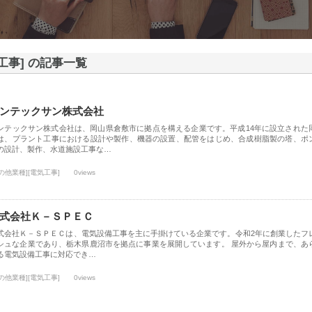
工事] の記事一覧
ンテックサン株式会社
ンテックサン株式会社は、岡山県倉敷市に拠点を構える企業です。平成14年に設立された
は、プラント工事における設計や製作、機器の設置、配管をはじめ、合成樹脂製の塔、ポ
の設計、製作、水道施設工事な…
の他業種][電気工事]
0views
式会社Ｋ－ＳＰＥＣ
式会社Ｋ－ＳＰＥＣは、電気設備工事を主に手掛けている企業です。令和2年に創業したフ
シュな企業であり、栃木県鹿沼市を拠点に事業を展開しています。 屋外から屋内まで、あ
る電気設備工事に対応でき…
の他業種][電気工事]
0views