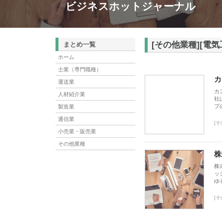
ビジネスホットジャーナル
[その他業種][電気
まとめ一覧
ホーム
士業（専門職種）
カ
運送業
カ
人材紹介業
社
プ
製造業
通信業
[そ
小売業・販売業
その他業種
株
株
ッ
ゆ
[そ