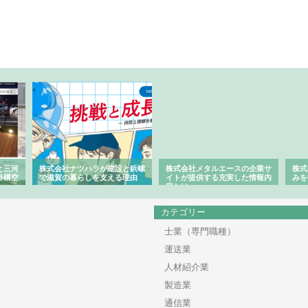
と三河
株式会社ナツハラが建設と鋲螺
株式会社メタルエースの企業サ
株式
外構空
で滋賀の暮らしを支える理由
イトが提供する充実した情報内
みを
容とは
カテゴリー
士業（専門職種）
運送業
人材紹介業
製造業
通信業