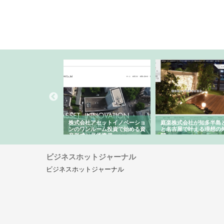
ＯＮＯｃｏｍｐａｎｙ
株式会社アセットイノベーショ
庭楽株式会社が知多半島
ら広域配送を実現でき
ンのワンルーム投資で始める資
と名古屋で叶える理想の
産形成と老後準備
間
ビジネスホットジャーナル
ビジネスホットジャーナル