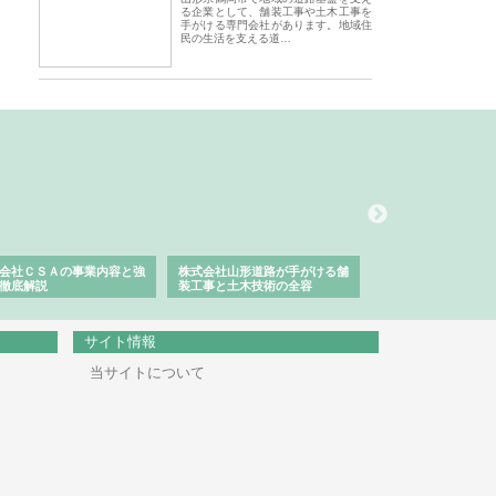
る企業として、舗装工事や土木工事を
手がける専門会社があります。地域住
民の生活を支える道…
会社ＣＳＡの事業内容と強
株式会社山形道路が手がける舗
ホクシン設備株式会
徹底解説
装工事と土木技術の全容
る給排水空調消火設
績と強み
サイト情報
当サイトについて