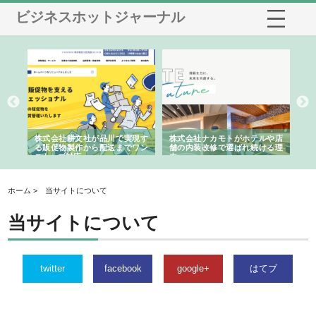
ビジネスホットジャーナル
ノー
株式会社耕文社が品川で実現す
株式会社ナカモトがホテルや店
株
の専
る販促物製作から配送までワン
舗の内装改修で選ばれ続ける理
れ
ストップ対応
由
強
ホーム > 当サイトについて
当サイトについて
twitter
facebook
google+
はてブ