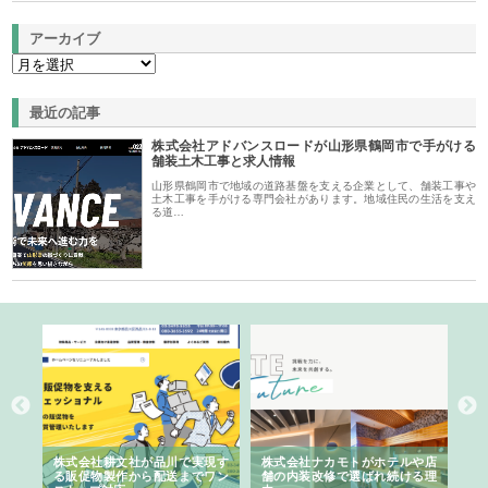
アーカイブ
最近の記事
株式会社アドバンスロードが山形県鶴岡市で手がける
舗装土木工事と求人情報
山形県鶴岡市で地域の道路基盤を支える企業として、舗装工事や
土木工事を手がける専門会社があります。地域住民の生活を支え
る道…
ノー
株式会社耕文社が品川で実現す
株式会社ナカモトがホテルや店
株
の専
る販促物製作から配送までワン
舗の内装改修で選ばれ続ける理
れ