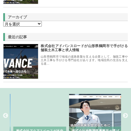
アーカイブ
最近の記事
株式会社アドバンスロードが山形県鶴岡市で手がける
舗装土木工事と求人情報
山形県鶴岡市で地域の道路基盤を支える企業として、舗装工事や
土木工事を手がける専門会社があります。地域住民の生活を支え
る道…
シー
株式会社アクアスペースが水中
株式会社地盤調査事務所が選ば
株