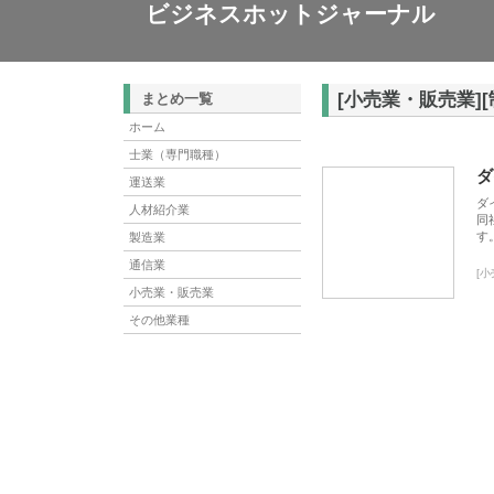
ビジネスホットジャーナル
[小売業・販売業]
まとめ一覧
ホーム
士業（専門職種）
ダ
運送業
ダ
人材紹介業
同
す
製造業
通信業
[
小売業・販売業
その他業種