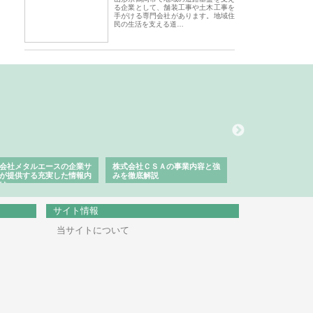
る企業として、舗装工事や土木工事を
手がける専門会社があります。地域住
民の生活を支える道…
会社メタルエースの企業サ
株式会社ＣＳＡの事業内容と強
株式会社山形道路が
が提供する充実した情報内
みを徹底解説
装工事と土木技術の
は
サイト情報
当サイトについて