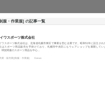
[制服・作業服] の記事一覧
イワスポーツ株式会社
イワスポーツ株式会社は、北海道札幌市東区で事業を営む企業です。昭和51年に設立され
社はスポーツ用品販売を手掛けており、札幌市中央区にもウェアショップを展開してい
。球技関連のスポーツ用品を中心…
小売業・販売業][制服・作業服]
0views