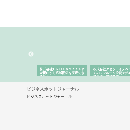
翔栄が草津市で担う建
株式会社ＯＮＯｃｏｍｐａｎｙ
株式会社アセットイノベ
事の現場力と信頼性
が岡山から広域配送を実現でき
ンのワンルーム投資で始
る理由
産形成と老後準備
ビジネスホットジャーナル
ビジネスホットジャーナル