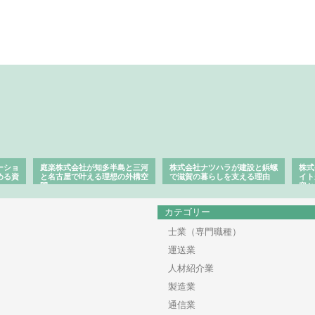
ーショ
庭楽株式会社が知多半島と三河
株式会社ナツハラが建設と鋲螺
株式
める資
と名古屋で叶える理想の外構空
で滋賀の暮らしを支える理由
イト
間
容と
カテゴリー
士業（専門職種）
運送業
人材紹介業
製造業
通信業