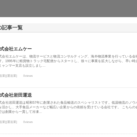
 の記事一覧
式会社エムケー
式会社エムケーは、物流サービスと物流コンサルティング、海外物流事業を行っている会
す。1995年に軽貨物トラック宅配便からスタートし、徐々に事業を拡大しながら、早い時
ミャンマー支店も設立しまし…
送業][運送業]
0views
式会社岩田運送
式会社岩田運送は昭和57年に創業された食品輸送のスペシャリストです。低温物流のノウ
を活かし、大手食品メーカーなど幅広い企業からの依頼を受けている会社です。 こちらの
では創業から一貫して冷凍…
送業][運送業]
0views