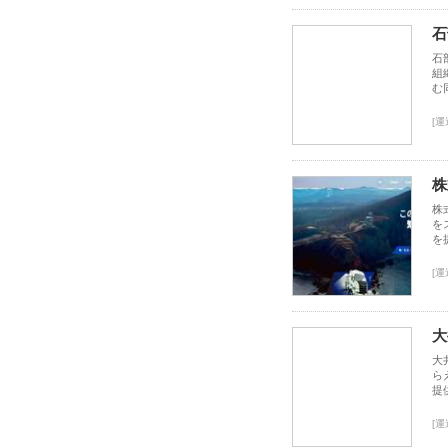
石
石
組
む
[運
株
株
を
を
[運
大
大
ら
提
[運