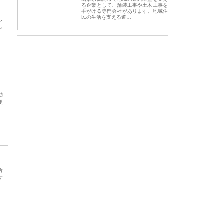
る企業として、舗装工事や土木工事を
手がける専門会社があります。地域住
民の生活を支える道…
し
し
動
便
合
サ