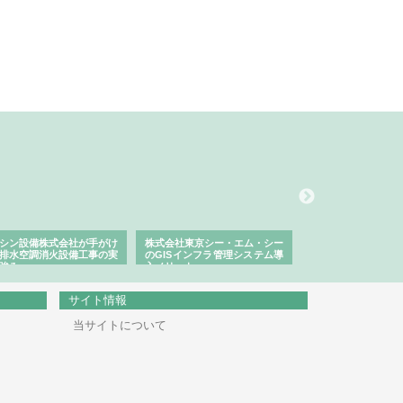
シン設備株式会社が手がけ
株式会社東京シー・エム・シー
株式会社アクアスペ
排水空調消火設備工事の実
のGISインフラ管理システム導
から陸上まで一貫施
強み
入メリット
由
サイト情報
当サイトについて