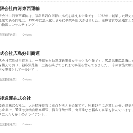
限会社白河東西運輸
限会社白河東西運輸は、福島県西白河郡に拠点を構える企業です。1972年に創業した歴史
企業である同社は、1995年に法人化しさらに事業を拡大させました。倉庫賃貸や流通加工
の物流コンサルティング…
送業][運送業]
0views
式会社広島好川商運
式会社広島好川商運は、一般貨物自動車運送事業を手掛ける企業です。広島県東広島市に
を構えており、顧客満足第一主義を掲げてこれまで事業を営んできました。 冷凍食品の輸
主な事業として手掛けて…
送業][運送業]
0views
後通運株式会社
後通運株式会社は、大分県杵築市に拠点を構える企業です。昭和17年に創業した長い歴史
る企業で、通運や貨物自動車運送、損害保険代理、倉庫業など幅広く事業を営んでいます
きにわたり多くのクライアント…
送業][運送業]
0views