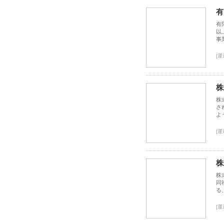
有
有
以
事
[運
株
株
さ
よ
[運
株
株
同
る
[運