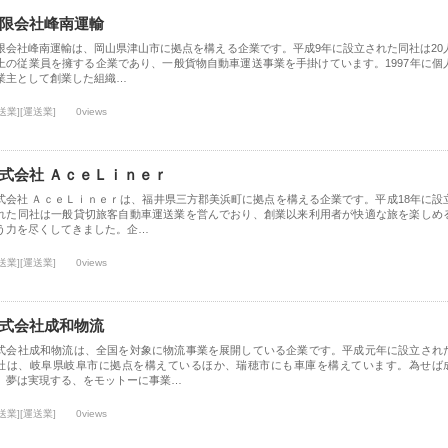
限会社峰南運輸
限会社峰南運輸は、岡山県津山市に拠点を構える企業です。平成9年に設立された同社は20
上の従業員を擁する企業であり、一般貨物自動車運送事業を手掛けています。1997年に個
業主として創業した組織…
送業][運送業]
0views
式会社 ＡｃｅＬｉｎｅｒ
式会社 ＡｃｅＬｉｎｅｒは、福井県三方郡美浜町に拠点を構える企業です。平成18年に設
れた同社は一般貸切旅客自動車運送業を営んでおり、創業以来利用者が快適な旅を楽しめ
う力を尽くしてきました。企…
送業][運送業]
0views
式会社成和物流
式会社成和物流は、全国を対象に物流事業を展開している企業です。平成元年に設立され
社は、岐阜県岐阜市に拠点を構えているほか、瑞穂市にも車庫を構えています。為せば
、夢は実現する、をモットーに事業…
送業][運送業]
0views