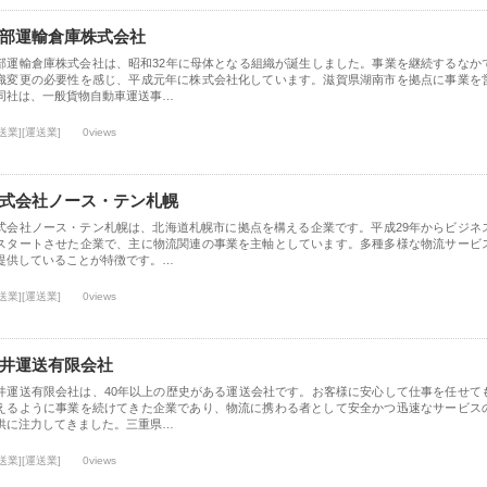
部運輸倉庫株式会社
部運輸倉庫株式会社は、昭和32年に母体となる組織が誕生しました。事業を継続するなか
織変更の必要性を感じ、平成元年に株式会社化しています。滋賀県湖南市を拠点に事業を
同社は、一般貨物自動車運送事…
送業][運送業]
0views
式会社ノース・テン札幌
式会社ノース・テン札幌は、北海道札幌市に拠点を構える企業です。平成29年からビジネ
スタートさせた企業で、主に物流関連の事業を主軸としています。多種多様な物流サービ
提供していることが特徴です。…
送業][運送業]
0views
井運送有限会社
井運送有限会社は、40年以上の歴史がある運送会社です。お客様に安心して仕事を任せて
えるように事業を続けてきた企業であり、物流に携わる者として安全かつ迅速なサービス
供に注力してきました。三重県…
送業][運送業]
0views