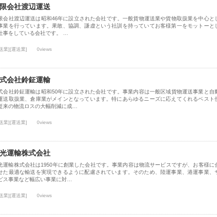
限会社渡辺運送
限会社渡辺運送は昭和46年に設立された会社です。一般貨物運送業や貨物取扱業を中心と
事業を行っています。果敢、協調、謙虚という社訓を持っていてお客様第一をモットーと
仕事をしている会社です。 …
送業][運送業]
0views
式会社鈴鉦運輸
式会社鈴鉦運輸は昭和50年に設立された会社です。事業内容は一般区域貨物運送事業と自
運送取扱業、倉庫業がメインとなっています。特にあらゆるニーズに応えてくれるベスト
従来の物流ロスの大幅削減に成…
送業][運送業]
0views
光運輸株式会社
光運輸株式会社は1950年に創業した会社です。事業内容は物流サービスですが、お客様に
せた最適な輸送を実現できるように配慮されています。そのため、陸運事業、港運事業、
ビス事業など幅広い事業に対…
送業][運送業]
0views