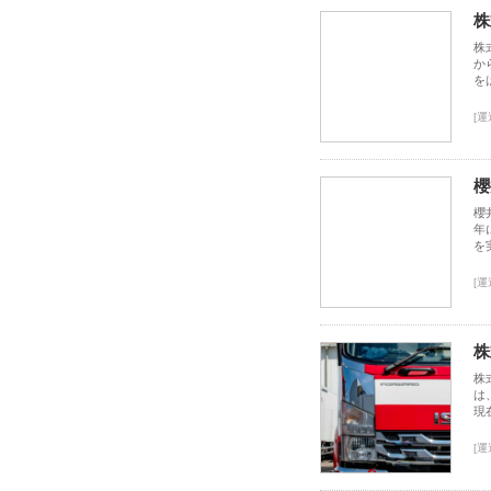
株
株
か
を
[運
櫻
櫻
年
を
[運
株
株
は
現
[運