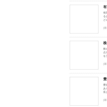
有
有
る
ど
[運
株
株
点
を
[運
豊
豊
あ
長
[運