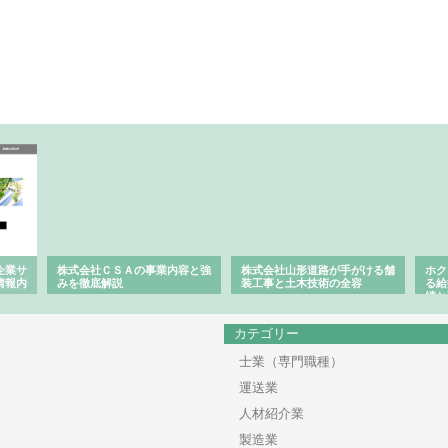
企業サ
株式会社ＣＳＡの事業内容と強
株式会社山形道路が手がける舗
ホク
情報内
みを徹底解説
装工事と土木技術の全容
る給
績と
カテゴリー
士業（専門職種）
運送業
人材紹介業
製造業