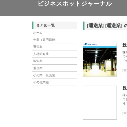
ビジネスホットジャーナル
[運送業][運送業]
まとめ一覧
ホーム
士業（専門職種）
株
運送業
株
人材紹介業
で
で
製造業
通信業
[運
小売業・販売業
その他業種
株
株
ウ
社
[運