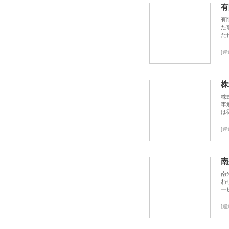
有
有
た
た
[運
株
株
車
は
[運
南
南
わ
ー
[運