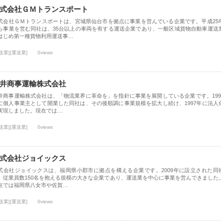
式会社ＧＭトランスポート
式会社ＧＭトランスポートは、宮城県仙台市を拠点に事業を営んでいる企業です。平成25
ら事業を営む同社は、35台以上の車両を有する運送企業であり、一般区域貨物自動車運送
はじめ第一種貨物利用運送事…
送業][運送業]
0views
井商事運輸株式会社
井商事運輸株式会社は、「物流業界に革命を」を指針に事業を展開している企業です。199
に個人事業主として開業した同社は、その後順調に事業規模を拡大し続け、1997年に法人
実現しました。現在では…
送業][運送業]
0views
式会社ジョイックス
式会社ジョイックスは、福岡県小郡市に拠点を構える企業です。2009年に設立された同
、従業員数150名を抱える規模の大きな企業であり、運送業を中心に事業を営んできました
在では福岡県八女市や佐賀…
送業][運送業]
0views