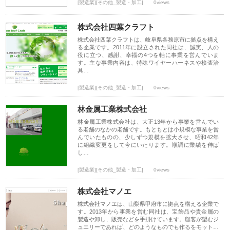
[製造業][その他_製造・加工]
0views
株式会社四葉クラフト
株式会社四葉クラフトは、岐阜県各務原市に拠点を構え
る企業です。2011年に設立された同社は、誠実、人の
役に立つ、感謝、幸福の4つを軸に事業を営んでいま
す。主な事業内容は、特殊ワイヤーハーネスや検査治
具…
[製造業][その他_製造・加工]
0views
林金属工業株式会社
林金属工業株式会社は、大正13年から事業を営んでい
る老舗のなかの老舗です。もともとは小規模な事業を営
んでいたものの、少しずつ規模を拡大させ、昭和42年
に組織変更をして今にいたります。順調に業績を伸ば
し…
[製造業][その他_製造・加工]
0views
株式会社マノエ
株式会社マノエは、山梨県甲府市に拠点を構える企業で
す。2013年から事業を営む同社は、宝飾品や貴金属の
製造や卸し、販売などを手掛けています。顧客が望むジ
ュエリーであれば、どのようなものでも作るをモット…