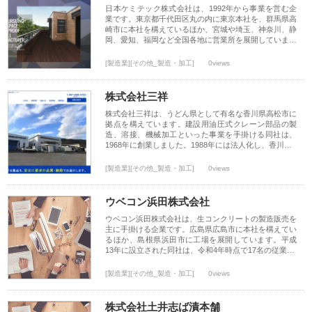
日本ケミテック株式会社は、1992年から事業を営む企
業です。東京都千代田区丸の内に東京本社を、群馬県高
崎市に本社を構えているほか、宮城や埼玉、神奈川、静
岡、愛知、福岡など全国各地に営業所を展開していま…
[製造業][その他_製造・加工]
0views
株式会社三祥
株式会社三祥は、うどん県として有名な香川県高松市に
拠点を構えています。建設用油圧式クレーン部品の製
造、溶接、機械加工といった事業を手掛ける同社は、
1968年に創業しました。1988年には法人化し、香川…
[製造業][その他_製造・加工]
0views
ウベコン浜田株式会社
ウベコン浜田株式会社は、生コンクリートの製造販売を
主に手掛ける企業です。広島県広島市に本社を構えてい
るほか、島根県浜田市に工場を展開しています。平成
13年に設立された同社は、令和4年時点で17名の従業…
[製造業][その他_製造・加工]
0views
株式会社土井志ば漬本舗