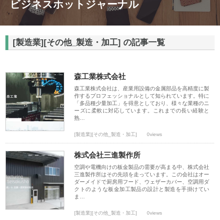
ビジネスホットジャーナル
[製造業][その他_製造・加工] の記事一覧
森工業株式会社
森工業株式会社は、産業用設備の金属部品を高精度に製
作するプロフェッショナルとして知られています。特に
「多品種少量加工」を得意としており、様々な業種のニ
ーズに柔軟に対応しています。これまでの長い経験と
熟…
[製造業][その他_製造・加工]
0views
株式会社三進製作所
空調や電機向けの板金製品の需要が高まる中、株式会社
三進製作所はその先頭を走っています。この会社はオー
ダーメイドで厨房用フード、ウェザーカバー、空調用ダ
クトのような板金加工製品の設計と製造を手掛けてい
ま…
[製造業][その他_製造・加工]
0views