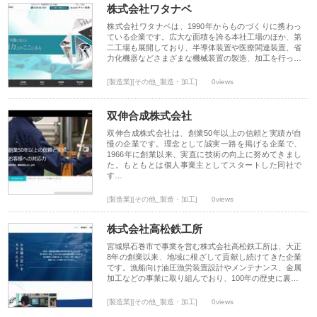
株式会社ワタナベ
株式会社ワタナベは、1990年からものづくりに携わっ
ている企業です。広大な面積を誇る本社工場のほか、第
二工場も展開しており、半導体装置や医療関連装置、省
力化機器などさまざまな機械装置の製造、加工を行っ…
[製造業][その他_製造・加工]
0views
双伸合成株式会社
双伸合成株式会社は、創業50年以上の信頼と実績が自
慢の企業です。理念として誠実一路を掲げる企業で、
1966年に創業以来、実直に技術の向上に努めてきまし
た。もともとは個人事業主としてスタートした同社で
す…
[製造業][その他_製造・加工]
0views
株式会社高松鉄工所
宮城県石巻市で事業を営む株式会社高松鉄工所は、大正
8年の創業以来、地域に根ざして貢献し続けてきた企業
です。漁船向け油圧漁労装置設計やメンテナンス、金属
加工などの事業に取り組んでおり、100年の歴史に裏…
[製造業][その他_製造・加工]
0views