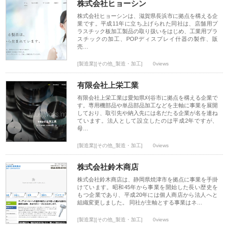
株式会社ヒョーシン
株式会社ヒョーシンは、滋賀県長浜市に拠点を構える企
業です。平成11年に立ち上げられた同社は、店舗用プ
ラスチック板加工製品の取り扱いをはじめ、工業用プラ
スチックの加工、POPディスプレイ什器の製作、販
売…
[製造業][その他_製造・加工]
0views
有限会社上栄工業
有限会社上栄工業は愛知県刈谷市に拠点を構える企業で
す。専用機部品や単品部品加工などを主軸に事業を展開
しており、取引先や納入先には名だたる企業が名を連ね
ています。法人として設立したのは平成2年ですが、
母…
[製造業][その他_製造・加工]
0views
株式会社鈴木商店
株式会社鈴木商店は、静岡県焼津市を拠点に事業を手掛
けています。昭和45年から事業を開始した長い歴史を
もつ企業であり、平成20年には個人商店から法人へと
組織変更しました。 同社が主軸とする事業はネ…
[製造業][その他_製造・加工]
0views