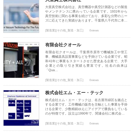
大亜真空株式会社は、真空機器や真空計測器などの製造
やメンテナンスに携わっている企業です。1931年から
真空技術に関わる事業を続けており、多彩な分野のニー
ズに応えてきた実績があります。千葉県八千代市に本…
[製造業][その他_製造・加工]
0views
有限会社クオール
有限会社クオールは、千葉県市原市で機械加工や管工
事、機械器具設置事業などを手掛けている企業です。昭
和41年に事業をスタートさせた歴史ある企業で、大手
企業との取り引き実績も豊富です。社名の由来は
「Qua…
[製造業][その他_製造・加工]
0views
株式会社エム・エー・テック
株式会社エム・エー・テックは、名古屋市緑区を拠点と
する企業です。工作機械の販売を主軸とした事業を手掛
ける企業で、少数精鋭ゆえにアイデアで勝負をしている
のが特徴です。設立は1990年で、関連会社に株式会…
[製造業][その他_製造・加工]
0views