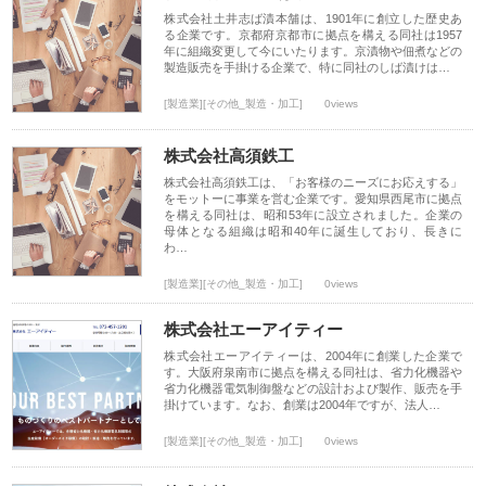
株式会社土井志ば漬本舗は、1901年に創立した歴史あ
る企業です。京都府京都市に拠点を構える同社は1957
年に組織変更して今にいたります。京漬物や佃煮などの
製造販売を手掛ける企業で、特に同社のしば漬けは…
[製造業][その他_製造・加工]
0views
株式会社高須鉄工
株式会社高須鉄工は、「お客様のニーズにお応えする」
をモットーに事業を営む企業です。愛知県西尾市に拠点
を構える同社は、昭和53年に設立されました。企業の
母体となる組織は昭和40年に誕生しており、長きに
わ…
[製造業][その他_製造・加工]
0views
株式会社エーアイティー
株式会社エーアイティーは、2004年に創業した企業で
す。大阪府泉南市に拠点を構える同社は、省力化機器や
省力化機器電気制御盤などの設計および製作、販売を手
掛けています。なお、創業は2004年ですが、法人…
[製造業][その他_製造・加工]
0views