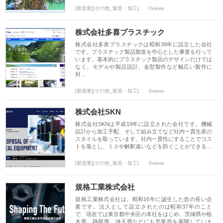
[製造業][その他_製造・加工]
0views
株式会社多喜プラスチック
株式会社多喜プラスチックは昭和39年に設立した会社
です。プラスチック製品製造を中心とした事業を行って
います。基本的にプラスチック製品のデザインだけでは
なく、モデルや製品設計、金型製作など幅広い製作に
対…
[製造業][その他_製造・加工]
0views
株式会社SKN
株式会社SKNは平成19年に設立された会社です。機械
設計から加工手配、そして組み立てなど社内一貫生産の
スタイルを取っています。社内一貫性にすることでコス
トを落とし、ミスや解釈違いなどを防ぐことができる…
[製造業][その他_製造・加工]
0views
規格工業株式会社
規格工業株式会社は、昭和16年に誕生した息の長い企
業です。法人として設立されたのは昭和37年のこと
で、現在では東京都中央区の本社をはじめ、茨城県や栃
木県、静岡県、埼玉県などにも営業所を展開していま