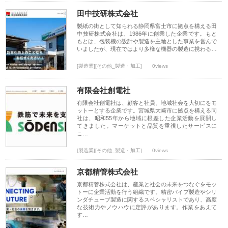
田中技研株式会社
製紙の街として知られる静岡県富士市に拠点を構える田
中技研株式会社は、1986年に創業した企業です。もと
もとは、包装機の設計や製造を主軸とした事業を営んで
いましたが、現在ではより多様な機器の製造に携わる…
[製造業][その他_製造・加工]
0views
有限会社創電社
有限会社創電社は、顧客と社員、地域社会を大切にをモ
ットーとする企業です。宮城県大崎市に拠点を構える同
社は、昭和55年から地域に根差した企業活動を展開し
てきました。マーケットと品質を重視したサービスに
こ…
[製造業][その他_製造・加工]
0views
京都精管株式会社
京都精管株式会社は、産業と社会の未来をつなぐをモッ
トーに企業活動を行う組織です。精密パイプ製造やシリ
ンダチューブ製造に関するスペシャリストであり、高度
な技術力やノウハウに定評があります。作業をあえて
す…