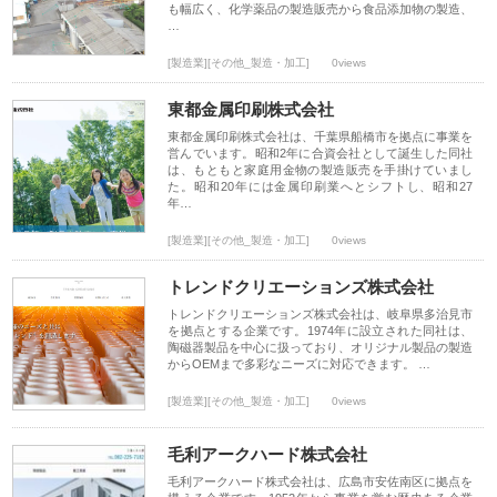
も幅広く、化学薬品の製造販売から食品添加物の製造、
…
[製造業][その他_製造・加工]
0views
東都金属印刷株式会社
東都金属印刷株式会社は、千葉県船橋市を拠点に事業を
営んでいます。昭和2年に合資会社として誕生した同社
は、もともと家庭用金物の製造販売を手掛けていまし
た。昭和20年には金属印刷業へとシフトし、昭和27
年…
[製造業][その他_製造・加工]
0views
トレンドクリエーションズ株式会社
トレンドクリエーションズ株式会社は、岐阜県多治見市
を拠点とする企業です。1974年に設立された同社は、
陶磁器製品を中心に扱っており、オリジナル製品の製造
からOEMまで多彩なニーズに対応できます。 …
[製造業][その他_製造・加工]
0views
毛利アークハード株式会社
毛利アークハード株式会社は、広島市安佐南区に拠点を