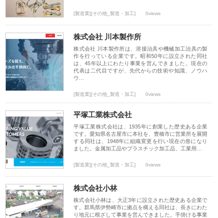
[製造業][その他_製造・加工]
0views
株式会社 川本製作所
株式会社 川本製作所は、溶接治具や機械加工治具の製
作を行っている企業です。昭和50年に設立された同社
は、45年以上にわたり事業を営んできました。現在の
代表は二代目ですが、先代からの技術や知識、ノウハ
ウ…
[製造業][その他_製造・加工]
0views
平塚工業株式会社
平塚工業株式会社は、1935年に創業した歴史ある企業
です。愛知県名古屋市に本社を、豊橋市に営業所を展開
する同社は、1948年に組織変更を行い現在の形になり
ました。金属加工品やプラスチック加工品、工業用…
[製造業][その他_製造・加工]
0views
株式会社小林
株式会社小林は、大正3年に設立された歴史ある企業で
す。群馬県伊勢崎市に拠点を構える同社は、長きにわた
り地元に根ざして事業を営んできました。手掛ける事業