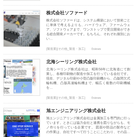
株式会社ソファード
株式会社ソファードは、システム構築において技術ごと
に単体で考えるよりも、ハードウェア、ファームウェ
ア、ソフトウェアまで、ワンストップで受注開発ができ
る総合開発メーカーです。もちろん、それぞれ個別にお
い…
[製造業][その他_製造・加工]
0views
北海シーリング株式会社
北海シーリング株式会社は、昭和56年に北海道にて創
業し、各種印刷物の製造や加工を行っている会社です。
現在、デジタル印刷や小型凸版印刷機から、凸版間欠式
輪転機、凸版高速輪転機まで、幅広く複数の印刷機械
を…
[製造業][その他_製造・加工]
0views
旭エンジニアリング株式会社
旭エンジニアリング株式会社は金属加工を専門的に行っ
ています。ときには協力会社と連携を図りながらも、モ
ノ作りを行っている企業です。 図面や部品の製作など
の作業は、自社ですべて行うことにこだわり、その品…