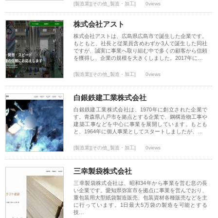
[製造業][その他_製造・加工]
0views
株式会社アスト
株式会社アストは、広島県広島市で誕生した企業です。
もともと、社長と従業員含めわずか3人で誕生した同社
ですが、誠実に事業へ取り組む中で多くの顧客から信頼
を獲得し、企業の規模を大きくしました。2017年に…
[製造業][その他_製造・加工]
0views
白銀鉄建工業株式会社
白銀鉄建工業株式会社は、1970年に創立された企業で
す。青森県八戸市を拠点とする企業で、鋼構造物工事や
建築工事などを中心に事業を展開しています。もとも
と、1964年に個人事業としてスタートしましたが、…
[製造業][その他_製造・加工]
0views
三幸製袋株式会社
三幸製袋株式会社は、昭和34年から事業を営む息の長
い企業です。愛知県弥富市を拠点に事業を営んでおり、
重包装用大型紙袋製造販売、包装資材各種販売などを主
に行っています。1日最大5万袋の製造を可能とする
技…