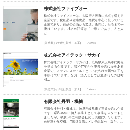
株式会社ファイブオー
株式会社ファイブオーは、大阪府大阪市に拠点を構える
企業です。化粧品や健康食品、雑貨を中心に扱っている
企業であり、商品の企画から製造、販売にいたるまで手
掛けています。社名の語源は「ご縁」であり、人と人
と…
[製造業][その他_製造・加工]
0views
株式会社アイテック・サカイ
株式会社アイテック・サカイは、広島県東広島市に拠点
を構える企業です。昭和47年から事業を営む歴史ある
企業で、ステンレスやアルミといった各種金属の加工を
手掛けています。なお、法人として設立されたのは昭
和…
[製造業][その他_製造・加工]
0views
有限会社丹羽・機械
有限会社丹羽・機械は、岐阜県岐阜市で事業を営む企業
です。昭和45年に個人事業主として事業をスタートし
ましたが、平成5年に有限会社化し現在にいたります。
自動車や航空機、IT関連設備などの治具制作、設計、…