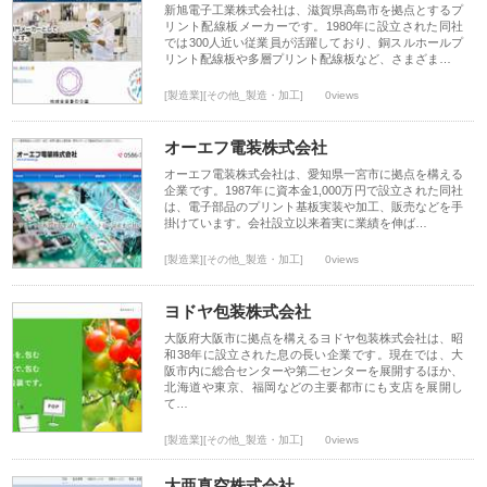
新旭電子工業株式会社は、滋賀県高島市を拠点とするプ
リント配線板メーカーです。1980年に設立された同社
では300人近い従業員が活躍しており、銅スルホールプ
リント配線板や多層プリント配線板など、さまざま…
[製造業][その他_製造・加工]
0views
オーエフ電装株式会社
オーエフ電装株式会社は、愛知県一宮市に拠点を構える
企業です。1987年に資本金1,000万円で設立された同社
は、電子部品のプリント基板実装や加工、販売などを手
掛けています。会社設立以来着実に業績を伸ば…
[製造業][その他_製造・加工]
0views
ヨドヤ包装株式会社
大阪府大阪市に拠点を構えるヨドヤ包装株式会社は、昭
和38年に設立された息の長い企業です。現在では、大
阪市内に総合センターや第二センターを展開するほか、
北海道や東京、福岡などの主要都市にも支店を展開し
て…
[製造業][その他_製造・加工]
0views
大亜真空株式会社