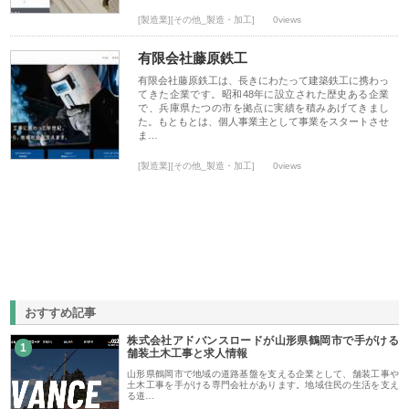
[製造業][その他_製造・加工]
0views
有限会社藤原鉄工
有限会社藤原鉄工は、長きにわたって建築鉄工に携わっ
てきた企業です。昭和48年に設立された歴史ある企業
で、兵庫県たつの市を拠点に実績を積みあげてきまし
た。もともとは、個人事業主として事業をスタートさせ
ま…
[製造業][その他_製造・加工]
0views
おすすめ記事
株式会社アドバンスロードが山形県鶴岡市で手がける
1
舗装土木工事と求人情報
山形県鶴岡市で地域の道路基盤を支える企業として、舗装工事や
土木工事を手がける専門会社があります。地域住民の生活を支え
る道…