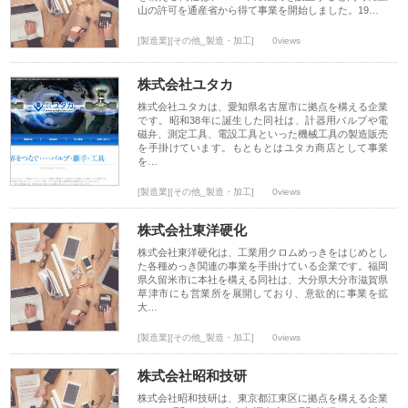
山の許可を通産省から得て事業を開始しました。19…
[製造業][その他_製造・加工]
0views
株式会社ユタカ
株式会社ユタカは、愛知県名古屋市に拠点を構える企業
です。昭和38年に誕生した同社は、計器用バルブや電
磁弁、測定工具、電設工具といった機械工具の製造販売
を手掛けています。もともとはユタカ商店として事業
を…
[製造業][その他_製造・加工]
0views
株式会社東洋硬化
株式会社東洋硬化は、工業用クロムめっきをはじめとし
た各種めっき関連の事業を手掛けている企業です。福岡
県久留米市に本社を構える同社は、大分県大分市滋賀県
草津市にも営業所を展開しており、意欲的に事業を拡
大…
[製造業][その他_製造・加工]
0views
株式会社昭和技研
株式会社昭和技研は、東京都江東区に拠点を構える企業