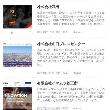
株式会社武田
株式会社武田は、柔軟心、人を利用する能力、そして朝
令暮改という三つの言葉をモットーにする企業です。
柔軟心とは、物事に対する新しい視点や発想を大切にす
る姿勢です。物事の価値は多様で、用途に限られない…
[製造業][その他_製造・加工]
0views
株式会社山口プレスセンター
品質は非常に重視される部分ですから、それを厳しく管
理しつつ、コストを抑え、早く納品できることは企業と
しての大きな強みです。技術の向上と設備の拡充は、そ
の目標を実現するための鍵となる要素であり、株式会
社…
[製造業][その他_製造・加工]
0views
有限会社イマムラ鉄工所
有限会社イマムラ鉄工所 は昭和43年からものづくりの
中心として活動を続けてきました。香川県高松市に所在
するこの会社は、1mmから50mmの厚さの材料を使用し
て、大小様々な部品の製造を行っています。その…
[製造業][その他_製造・加工]
0views