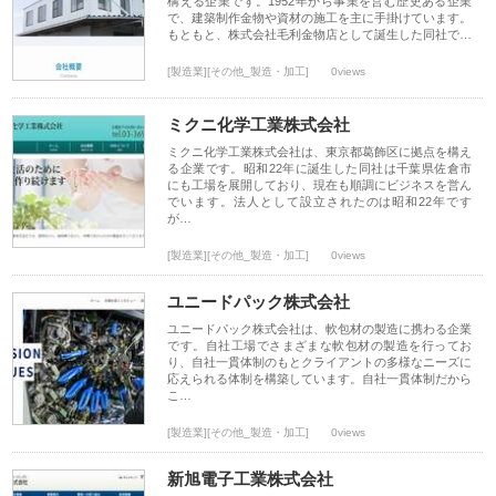
構える企業です。1952年から事業を営む歴史ある企業
で、建築制作金物や資材の施工を主に手掛けています。
もともと、株式会社毛利金物店として誕生した同社で…
[製造業][その他_製造・加工]
0views
ミクニ化学工業株式会社
ミクニ化学工業株式会社は、東京都葛飾区に拠点を構え
る企業です。昭和22年に誕生した同社は千葉県佐倉市
にも工場を展開しており、現在も順調にビジネスを営ん
でいます。法人として設立されたのは昭和22年です
が…
[製造業][その他_製造・加工]
0views
ユニードパック株式会社
ユニードパック株式会社は、軟包材の製造に携わる企業
です。自社工場でさまざまな軟包材の製造を行ってお
り、自社一貫体制のもとクライアントの多様なニーズに
応えられる体制を構築しています。自社一貫体制だから
こ…
[製造業][その他_製造・加工]
0views
新旭電子工業株式会社