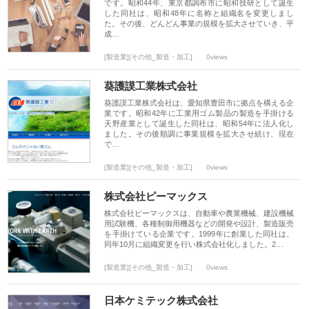
です。昭和44年、東京都調布市に昭和技研として誕生
した同社は、昭和48年に名称と組織名を変更しまし
た。その後、どんどん事業の規模を拡大させていき、平
成…
[製造業][その他_製造・加工]
0views
葵護謨工業株式会社
葵護謨工業株式会社は、愛知県豊田市に拠点を構える企
業です。昭和42年に工業用ゴム製品の製造を手掛ける
天野産業として誕生した同社は、昭和54年に法人化し
ました。その後順調に事業規模を拡大させ続け、現在
で…
[製造業][その他_製造・加工]
0views
株式会社ピーマックス
株式会社ピーマックスは、自動車や農業機械、建設機械
用試験機、各種制御用機器などの開発や設計、製造販売
を手掛けている企業です。1999年に創業した同社は、
同年10月に組織変更を行い株式会社化しました。2…
[製造業][その他_製造・加工]
0views
日本ケミテック株式会社