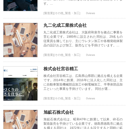
す。…
[製造業][その他_製造・加工]
0views
丸二化成工業株式会社
丸二化成工業株式会社は、大阪府和泉市を拠点に事業を
営む企業です。1985年に設立された同社は、29名もの
従業員を擁しており、主にウレタン加工や各種発砲体製
品の設計および加工、販売などを手掛けています。…
[製造業][その他_製造・加工]
0views
株式会社宮谷精工
株式会社宮谷精工は、広島県山県郡に拠点を構える企業
です。2014年に創業、2016年に法人化した同社は、主
に自動車製造機械部品加工や銅電極加工、半導体部品加
工といった事業を手掛けています。 同社が選…
[製造業][その他_製造・加工]
0views
旭鉱石株式会社
旭鉱石株式会社は、昭和47年に創業して以来、砕石の
製造販売を手掛けている企業です。徳島県徳島市に拠点
を構える同社は、1972年に法人を設立すると同時に鉱