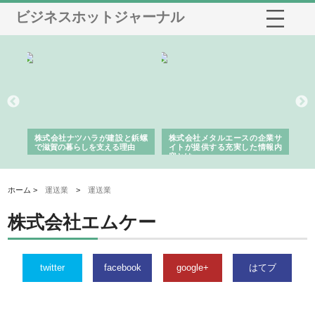
ビジネスホットジャーナル
三河
株式会社ナツハラが建設と鋲螺
株式会社メタルエースの企業サ
株
構空
で滋賀の暮らしを支える理由
イトが提供する充実した情報内
み
容とは
ホーム >
運送業
>
運送業
株式会社エムケー
twitter
facebook
google+
はてブ