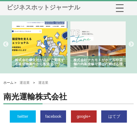
ビジネスホットジャーナル
ノー
株式会社耕文社が品川で実現す
株式会社ナカモトがホテルや店
株
の専
る販促物製作から配送までワン
舗の内装改修で選ばれ続ける理
れ
ストップ対応
由
強
ホーム >
運送業
>
運送業
南光運輸株式会社
twitter
facebook
google+
はてブ