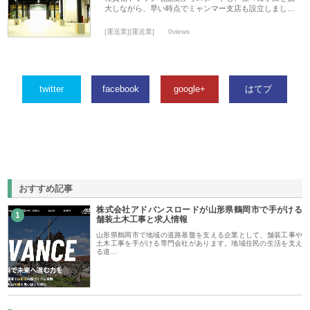
大しながら、早い時点でミャンマー支店も設立しまし…
[運送業][運送業]
0views
twitter
facebook
google+
はてブ
おすすめ記事
株式会社アドバンスロードが山形県鶴岡市で手がける
1
舗装土木工事と求人情報
山形県鶴岡市で地域の道路基盤を支える企業として、舗装工事や
土木工事を手がける専門会社があります。地域住民の生活を支え
る道…