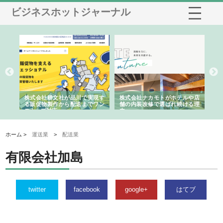
ビジネスホットジャーナル
ノー
株式会社耕文社が品川で実現す
株式会社ナカモトがホテルや店
株
の専
る販促物製作から配送までワン
舗の内装改修で選ばれ続ける理
れ
ストップ対応
由
強
ホーム >
運送業
>
配送業
有限会社加島
twitter
facebook
google+
はてブ