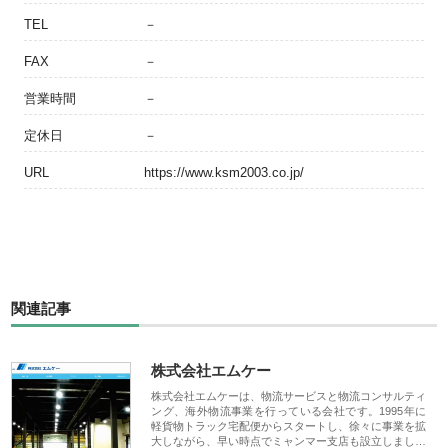
TEL
－
FAX
－
営業時間
－
定休日
－
URL
https://www.ksm2003.co.jp/
関連記事
株式会社エムケー
株式会社エムケーは、物流サービスと物流コンサルティ
ング、海外物流事業を行っている会社です。1995年に
軽貨物トラック宅配便からスタートし、徐々に事業を拡
大しながら、早い時点でミャンマー支店も設立しまし…