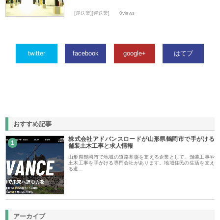
[運送業][運送業]
0views
twitter
facebook
google+
はてブ
おすすめ記事
株式会社アドバンスロードが山形県鶴岡市で手がける
1
舗装土木工事と求人情報
山形県鶴岡市で地域の道路基盤を支える企業として、舗装工事や
土木工事を手がける専門会社があります。地域住民の生活を支え
る道…
アーカイブ