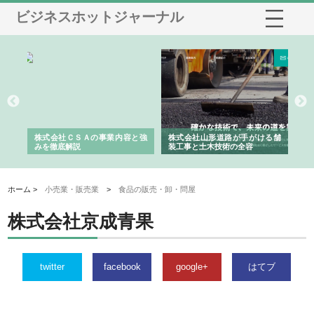
ビジネスホットジャーナル
業サ
株式会社ＣＳＡの事業内容と強
株式会社山形道路が手がける舗
ホ
報内
みを徹底解説
装工事と土木技術の全容
る
績
ホーム >
小売業・販売業
>
食品の販売・卸・問屋
株式会社京成青果
twitter
facebook
google+
はてブ