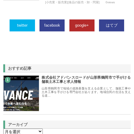
[小売業・販売業][食品の販売・卸・問屋]
0views
twitter
facebook
google+
はてブ
おすすめ記事
株式会社アドバンスロードが山形県鶴岡市で手がける
1
舗装土木工事と求人情報
山形県鶴岡市で地域の道路基盤を支える企業として、舗装工事や
土木工事を手がける専門会社があります。地域住民の生活を支え
る道…
アーカイブ