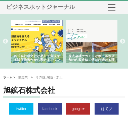
ビジネスホットジャーナル
ノー
株式会社耕文社が品川で実現す
株式会社ナカモトがホテルや店
株
の専
る販促物製作から配送までワン
舗の内装改修で選ばれ続ける理
れ
ストップ対応
由
強
ホーム >
製造業
>
その他_製造・加工
旭鉱石株式会社
twitter
facebook
google+
はてブ