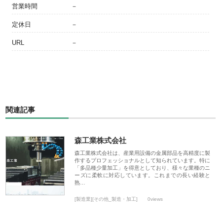
営業時間
－
定休日
－
URL
－
関連記事
森工業株式会社
森工業株式会社は、産業用設備の金属部品を高精度に製
作するプロフェッショナルとして知られています。特に
「多品種少量加工」を得意としており、様々な業種のニ
ーズに柔軟に対応しています。これまでの長い経験と
熟…
[製造業][その他_製造・加工]
0views