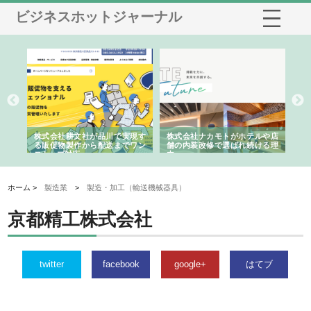
ビジネスホットジャーナル
ノー
株式会社耕文社が品川で実現す
株式会社ナカモトがホテルや店
株
の専
る販促物製作から配送までワン
舗の内装改修で選ばれ続ける理
れ
ストップ対応
由
強
ホーム >
製造業
>
製造・加工（輸送機械器具）
京都精工株式会社
twitter
facebook
google+
はてブ