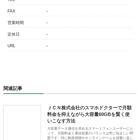
FAX
－
営業時間
－
定休日
－
URL
－
関連記事
ＪＣＮ株式会社のスマホドクターで月額
料金を抑えながら大容量60GBを賢く使
いこなす方法
大容量データ通信を求めるスマートフォンユーザーにと
って、月額料金と通信容量のバランスは常に悩ましい問
題です。特に動画視聴やオンラインゲームを頻繁に楽し