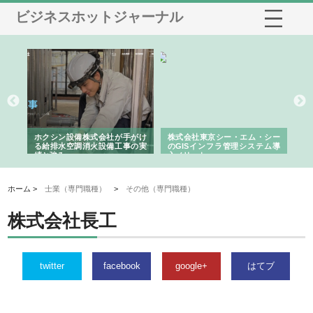
ビジネスホットジャーナル
る舗
ホクシン設備株式会社が手がけ
株式会社東京シー・エム・シー
株
る給排水空調消火設備工事の実
のGISインフラ管理システム導
か
績と強み
入メリット
由
ホーム >
士業（専門職種）
>
その他（専門職種）
株式会社長工
twitter
facebook
google+
はてブ