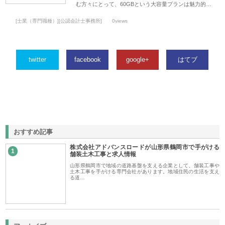
む方々にとって、60GBという大容量プランは魅力的…
[士業（専門職種）][公認会計士事務所]
0views
twitter
facebook
google+
はてブ
おすすめ記事
株式会社アドバンスロードが山形県鶴岡市で手がける
1
舗装土木工事と求人情報
山形県鶴岡市で地域の道路基盤を支える企業として、舗装工事や
土木工事を手がける専門会社があります。地域住民の生活を支え
る道…