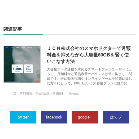
関連記事
ＪＣＮ株式会社のスマホドクターで月額
料金を抑えながら大容量60GBを賢く使
いこなす方法
大容量データ通信を求めるスマートフォンユーザーにと
って、月額料金と通信容量のバランスは常に悩ましい問
題です。特に動画視聴やオンラインゲームを頻繁に楽し
む方々にとって、60GBという大容量プランは魅力的…
[士業（専門職種）][公認会計士事務所]
0views
twitter
facebook
google+
はてブ