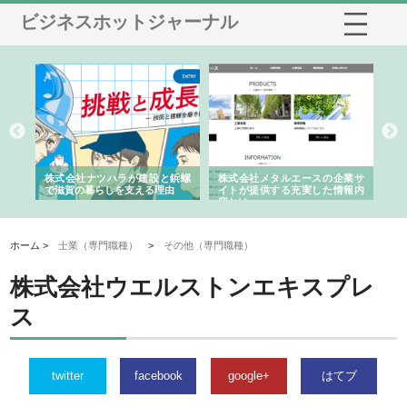
ビジネスホットジャーナル
三河
株式会社ナツハラが建設と鋲螺
株式会社メタルエースの企業サ
株
構空
で滋賀の暮らしを支える理由
イトが提供する充実した情報内
み
容とは
ホーム >
士業（専門職種）
>
その他（専門職種）
株式会社ウエルストンエキスプレ
ス
twitter
facebook
google+
はてブ