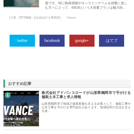
題です。特に動画視聴やオンラインゲームを頻繁に楽し
む方々にとって、60GBという大容量プランは魅力的…
[士業（専門職種）][公認会計士事務所]
0views
twitter
facebook
google+
はてブ
おすすめ記事
株式会社アドバンスロードが山形県鶴岡市で手がける
1
舗装土木工事と求人情報
山形県鶴岡市で地域の道路基盤を支える企業として、舗装工事や
土木工事を手がける専門会社があります。地域住民の生活を支え
る道…