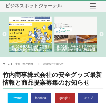
ビジネスホットジャーナル
ノー
株式会社耕文社が品川で実現す
株式会社ナカモトがホテルや店
株
の専
る販促物製作から配送までワン
舗の内装改修で選ばれ続ける理
れ
ストップ対応
由
強
ホーム >
士業（専門職種）
>
公認会計士事務所
竹内商事株式会社の安全グッズ最新
情報と商品提案募集のお知らせ
twitter
facebook
google+
はてブ