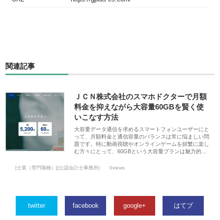
関連記事
ＪＣＮ株式会社のスマホドクターで月額
料金を抑えながら大容量60GBを賢く使
いこなす方法
大容量データ通信を求めるスマートフォンユーザーにと
って、月額料金と通信容量のバランスは常に悩ましい問
題です。特に動画視聴やオンラインゲームを頻繁に楽し
む方々にとって、60GBという大容量プランは魅力的…
[士業（専門職種）][公認会計士事務所]
0views
twitter
facebook
google+
はてブ