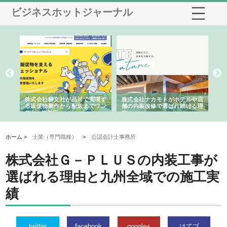
ビジネスホットジャーナル
ノー
株式会社耕文社が品川で実現す
株式会社ナカモトがホテルや店
株
の専
る販促物製作から配送までワン
舗の内装改修で選ばれ続ける理
れ
ストップ対応
由
強
ホーム >
士業（専門職種）
>
公認会計士事務所
株式会社Ｇ－ＰＬＵＳの内装工事が
選ばれる理由と九州全域での施工実
績
twitter
facebook
google+
はてブ