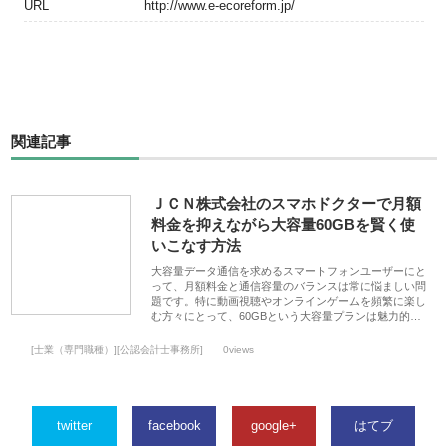
URL
http://www.e-ecoreform.jp/
関連記事
ＪＣＮ株式会社のスマホドクターで月額
料金を抑えながら大容量60GBを賢く使
いこなす方法
大容量データ通信を求めるスマートフォンユーザーにと
って、月額料金と通信容量のバランスは常に悩ましい問
題です。特に動画視聴やオンラインゲームを頻繁に楽し
む方々にとって、60GBという大容量プランは魅力的…
[士業（専門職種）][公認会計士事務所]
0views
twitter
facebook
google+
はてブ