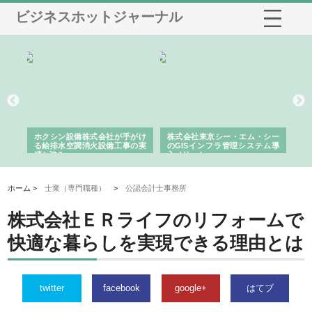
ビジネスホットジャーナル
る舗
ホクシン設備株式会社が手がけ
株式会社東京シー・エム・シー
株
る給排水空調消火設備工事の実
のGISインフラ管理システム導
か
績と強み
入メリット
由
ホーム >
士業（専門職種）
>
公認会計士事務所
株式会社ＥＲライフのリフォームで
快適な暮らしを実現できる理由とは
twitter
facebook
google+
はてブ