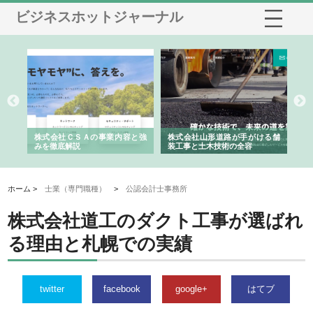
ビジネスホットジャーナル
手がける舗
ホクシン設備株式会社が手がけ
株式会社東京シー・エム・シー
全容
る給排水空調消火設備工事の実
のGISインフラ管理システム導
績と強み
入メリット
ホーム >
士業（専門職種）
>
公認会計士事務所
株式会社道工のダクト工事が選ばれ
る理由と札幌での実績
twitter
facebook
google+
はてブ