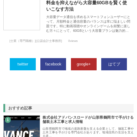
料金を抑えながら大容量60GBを賢く使
いこなす方法
大容量データ通信を求めるスマートフォンユーザーにと
って、月額料金と通信容量のバランスは常に悩ましい問
題です。特に動画視聴やオンラインゲームを頻繁に楽し
む方々にとって、60GBという大容量プランは魅力的…
[士業（専門職種）][公認会計士事務所]
0views
twitter
facebook
google+
はてブ
おすすめ記事
株式会社アドバンスロードが山形県鶴岡市で手がける
1
舗装土木工事と求人情報
山形県鶴岡市で地域の道路基盤を支える企業として、舗装工事や
土木工事を手がける専門会社があります。地域住民の生活を支え
る道…