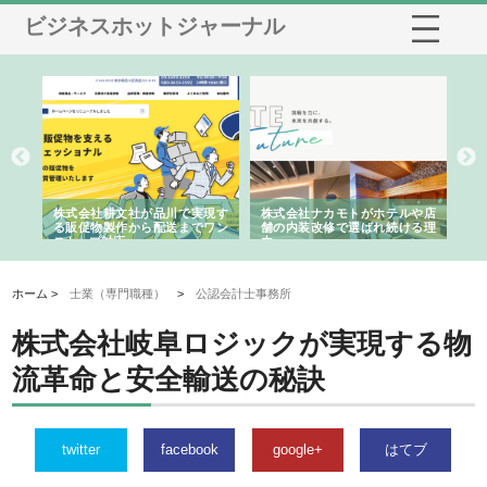
ビジネスホットジャーナル
ノー
株式会社耕文社が品川で実現す
株式会社ナカモトがホテルや店
株
の専
る販促物製作から配送までワン
舗の内装改修で選ばれ続ける理
れ
ストップ対応
由
強
ホーム >
士業（専門職種）
>
公認会計士事務所
株式会社岐阜ロジックが実現する物
流革命と安全輸送の秘訣
twitter
facebook
google+
はてブ