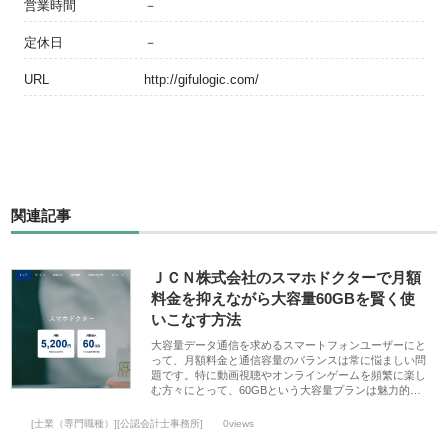
営業時間
－
定休日
－
URL
http://gifulogic.com/
関連記事
ＪＣＮ株式会社のスマホドクターで月額
料金を抑えながら大容量60GBを賢く使
いこなす方法
大容量データ通信を求めるスマートフォンユーザーにと
って、月額料金と通信容量のバランスは常に悩ましい問
題です。特に動画視聴やオンラインゲームを頻繁に楽し
む方々にとって、60GBという大容量プランは魅力的…
[士業（専門職種）][公認会計士事務所]
0views