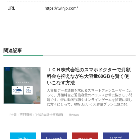
URL
https://twinjp.com/
関連記事
ＪＣＮ株式会社のスマホドクターで月額
料金を抑えながら大容量60GBを賢く使
いこなす方法
大容量データ通信を求めるスマートフォンユーザーにと
って、月額料金と通信容量のバランスは常に悩ましい問
題です。特に動画視聴やオンラインゲームを頻繁に楽し
む方々にとって、60GBという大容量プランは魅力的…
[士業（専門職種）][公認会計士事務所]
0views
twitter
facebook
google+
はてブ