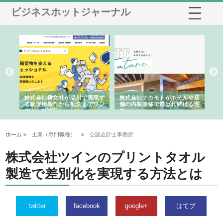
ビジネスホットジャーナル
ノー
株式会社耕文社が品川で実現す
株式会社ナカモトがホテルや店
株
の専
る販促物製作から配送までワン
舗の内装改修で選ばれ続ける理
れ
ストップ対応
由
強
ホーム >
士業（専門職種）
>
公認会計士事務所
株式会社ツインのプリントタオル
製造で差別化を実現する方法とは
twitter
facebook
google+
はてブ