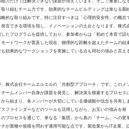
の能力だけでは解決できない課題が増えています。そこで重要にな
て取り組むチーム力です。効果的なチームビルディングは単なる親
戦略的な取り組みです。特に注目すべきは「心理的安全性」の概念
く発言できる環境を指し、イノベーションの土台となります。株式
視したプログラムを提供しており、参加者からは「初めて本音で話
リモートワークが普及した現在、物理的な距離を超えたチームの結
でも効果的なワークショップを実施している点も同社の強みと言え
が、株式会社チームエルエルの「共創型アプローチ」です。このメ
、チームメンバー自身が課題を発見し、解決策を模索するプロセス
」から始まり、各メンバーが大切にしている価値観や信念を共有し
グスファインダーなどのツールも活用しながら、お互いの強みを発
このプロセスを通じて、単なる「集団」から真の「チーム」への変
チが業種や規模を問わず適用可能な点です。製造業からIT企業、