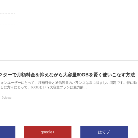
クターで月額料金を抑えながら大容量60GBを賢く使いこなす方法
フォンユーザーにとって、月額料金と通信容量のバランスは常に悩ましい問題です。特に動
しむ方々にとって、60GBという大容量プランは魅力的…
0views
google+
はてブ