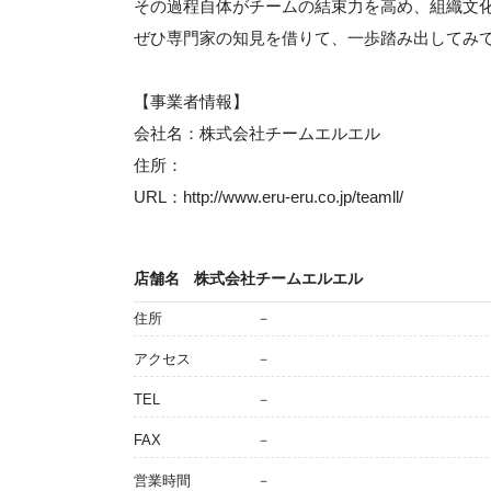
その過程自体がチームの結束力を高め、組織文
ぜひ専門家の知見を借りて、一歩踏み出してみ
【事業者情報】
会社名：株式会社チームエルエル
住所：
URL：http://www.eru-eru.co.jp/teamll/
店舗名
株式会社チームエルエル
住所
－
アクセス
－
TEL
－
FAX
－
営業時間
－