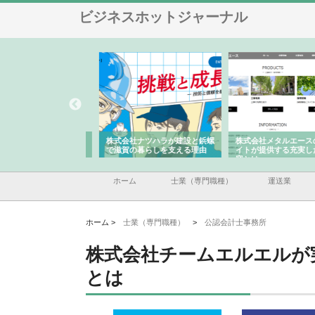
ビジネスホットジャーナル
会社が知多半島と三河
株式会社ナツハラが建設と鋲螺
株式会社メタルエースの
で叶える理想の外構空
で滋賀の暮らしを支える理由
イトが提供する充実した
容とは
ホーム
士業（専門職種）
運送業
ホーム >
士業（専門職種）
>
公認会計士事務所
株式会社チームエルエルが
とは