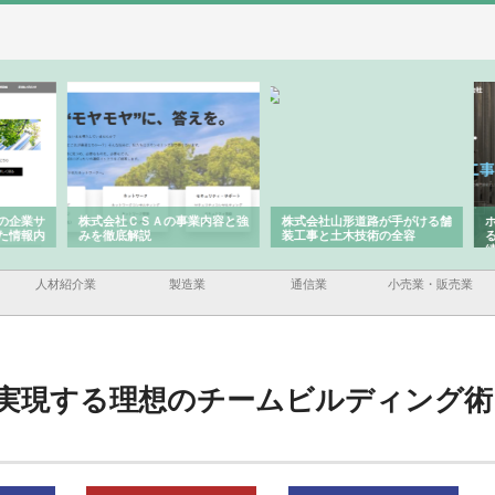
企業サ
株式会社ＣＳＡの事業内容と強
株式会社山形道路が手がける舗
ホク
情報内
みを徹底解説
装工事と土木技術の全容
る給
績と
人材紹介業
製造業
通信業
小売業・販売業
実現する理想のチームビルディング術