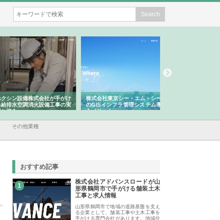
シン設備株式会社が手がけ
株式会社東京シー・エム・シー
株式会社アクアスペ
排水空調消火設備工事の実
のGISインフラ管理システム導
から陸上まで一貫施
強み
入メリット
由
その他業種
おすすめ記事
株式会社アドバンスロードが山
1
形県鶴岡市で手がける舗装土木
工事と求人情報
山形県鶴岡市で地域の道路基盤を支え
る企業として、舗装工事や土木工事を
手がける専門会社があります。地域住