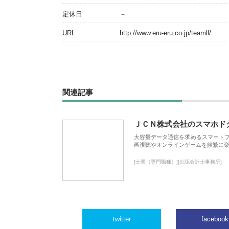
定休日
－
URL
http://www.eru-eru.co.jp/teamll/
関連記事
ＪＣＮ株式会社のスマホド
大容量データ通信を求めるスマート
画視聴やオンラインゲームを頻繁に楽
[士業（専門職種）][公認会計士事務所]
twitter
facebook