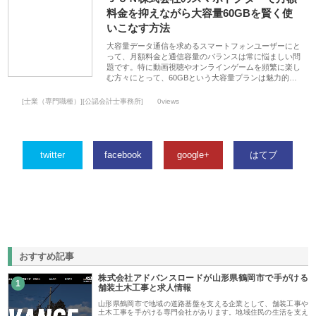
料金を抑えながら大容量60GBを賢く使
いこなす方法
大容量データ通信を求めるスマートフォンユーザーにと
って、月額料金と通信容量のバランスは常に悩ましい問
題です。特に動画視聴やオンラインゲームを頻繁に楽し
む方々にとって、60GBという大容量プランは魅力的…
[士業（専門職種）][公認会計士事務所]
0views
twitter
facebook
google+
はてブ
おすすめ記事
株式会社アドバンスロードが山形県鶴岡市で手がける
1
舗装土木工事と求人情報
山形県鶴岡市で地域の道路基盤を支える企業として、舗装工事や
土木工事を手がける専門会社があります。地域住民の生活を支え