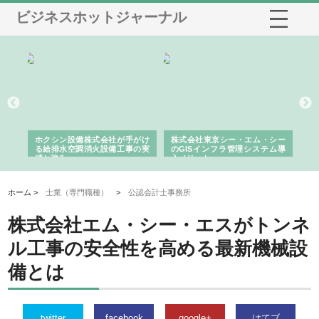
ビジネスホットジャーナル
る舗
ホクシン設備株式会社が手がけ
株式会社東京シー・エム・シー
株
る給排水空調消火設備工事の実
のGISインフラ管理システム導
か
績と強み
入メリット
由
ホーム >
士業（専門職種）
>
公認会計士事務所
株式会社エム・シー・エスがトンネ
ル工事の安全性を高める最新機械設
備とは
twitter
facebook
google+
はてブ