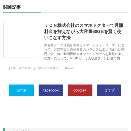
関連記事
ＪＣＮ株式会社のスマホドクターで月額
料金を抑えながら大容量60GBを賢く使
いこなす方法
大容量データ通信を求めるスマートフォンユーザーにと
って、月額料金と通信容量のバランスは常に悩ましい問
題です。特に動画視聴やオンラインゲームを頻繁に楽し
む方々にとって、60GBという大容量プランは魅力的…
[士業（専門職種）][公認会計士事務所]
0views
twitter
facebook
google+
はてブ