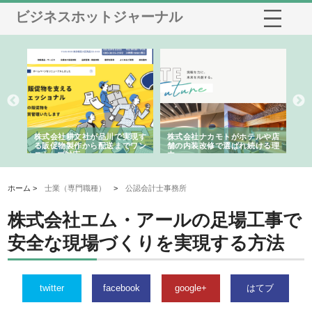
ビジネスホットジャーナル
ノー
株式会社耕文社が品川で実現す
株式会社ナカモトがホテルや店
株
の専
る販促物製作から配送までワン
舗の内装改修で選ばれ続ける理
れ
ストップ対応
由
強
ホーム >
士業（専門職種）
>
公認会計士事務所
株式会社エム・アールの足場工事で
安全な現場づくりを実現する方法
twitter
facebook
google+
はてブ