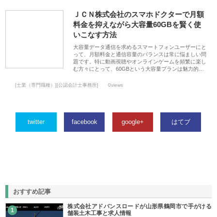
ＪＣＮ株式会社のスマホドクターで月額
料金を抑えながら大容量60GBを賢く使
いこなす方法
大容量データ通信を求めるスマートフォンユーザーにと
って、月額料金と通信容量のバランスは常に悩ましい問
題です。特に動画視聴やオンラインゲームを頻繁に楽し
む方々にとって、60GBという大容量プランは魅力的…
[士業（専門職種）][公認会計士事務所]
0views
twitter
facebook
google+
はてブ
おすすめ記事
株式会社アドバンスロードが山形県鶴岡市で手がける
1
舗装土木工事と求人情報