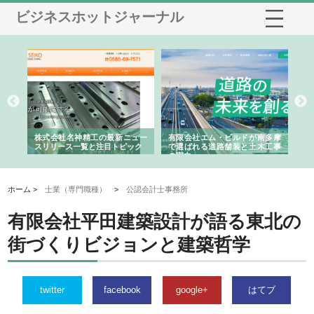
ビジネスホットジャーナル
選ば
株式会社名神精工の最新ニュー
有限会社エム・ビルドが南多摩
有
ルの
スリリース一覧と注目トピック
で選ばれる道路舗装と土木工事
ネ
の実力
ホーム >
士業（専門職種）
>
公認会計士事務所
有限会社平田建築設計が語る東北の
街づくりビジョンと建築哲学
twitter
facebook
google+
はてブ