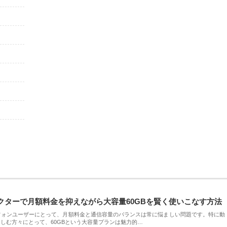
クターで月額料金を抑えながら大容量60GBを賢く使いこなす方法
フォンユーザーにとって、月額料金と通信容量のバランスは常に悩ましい問題です。特に動
しむ方々にとって、60GBという大容量プランは魅力的…