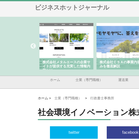
ビジネスホットジャーナル
社メタルエースの企業サ
株式会社ＣＳＡの事業内容と強
株式会社山形道路が手
提供する充実した情報内
みを徹底解説
装工事と土木技術の全
ホーム
士業（専門職種）
運送業
ホーム >
士業（専門職種）
>
行政書士事務所
社会環境イノベーション株
twitter
facebook