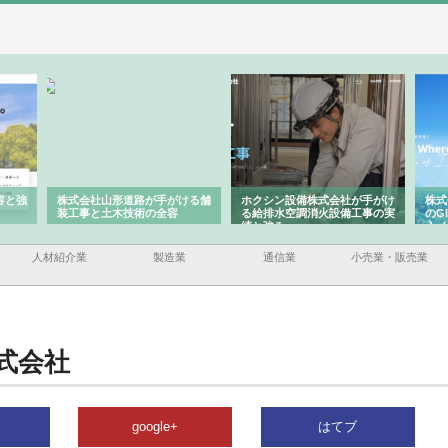
がける舗
ホクシン設備株式会社が手がけ
株式会社東京シー・エム・シー
株
容
る給排水空調消火設備工事の実
のGISインフラ管理システム導
か
績と強み
入メリット
由
人材紹介業
製造業
通信業
小売業・販売業
式会社
google+
はてブ