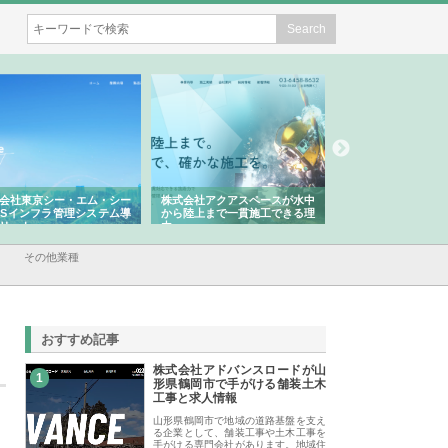
式会社アクアスペースが水中
株式会社地盤調査事務所が選ば
株式会社名神精工
ら陸上まで一貫施工できる理
れ続ける理由と建設コンサルの
スリリース一覧と
強み
その他業種
おすすめ記事
株式会社アドバンスロードが山
1
形県鶴岡市で手がける舗装土木
工事と求人情報
山形県鶴岡市で地域の道路基盤を支え
る企業として、舗装工事や土木工事を
手がける専門会社があります。地域住