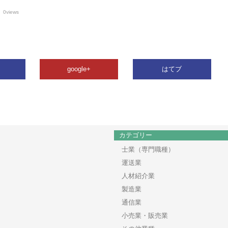
0views
google+
はてブ
カテゴリー
士業（専門職種）
運送業
人材紹介業
製造業
通信業
小売業・販売業