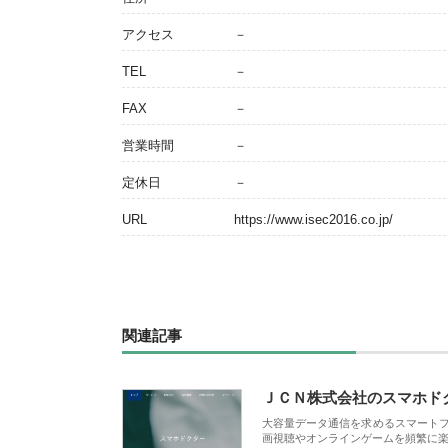
アクセス
－
TEL
－
FAX
－
営業時間
－
定休日
－
URL
https://www.isec2016.co.jp/
関連記事
ＪＣＮ株式会社のスマホド
大容量データ通信を求めるスマート
画視聴やオンラインゲームを頻繁に楽