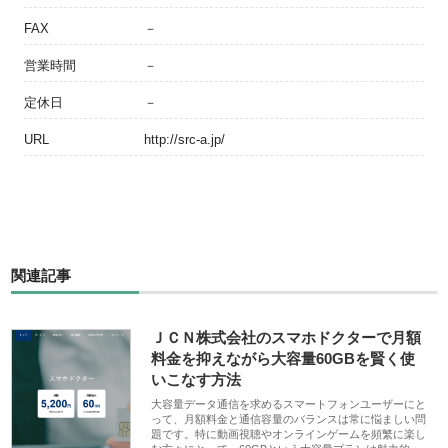
FAX
－
営業時間
－
定休日
－
URL
http://src-a.jp/
関連記事
ＪＣＮ株式会社のスマホドクターで月額
料金を抑えながら大容量60GBを賢く使
いこなす方法
大容量データ通信を求めるスマートフォンユーザーにと
って、月額料金と通信容量のバランスは常に悩ましい問
題です。特に動画視聴やオンラインゲームを頻繁に楽し