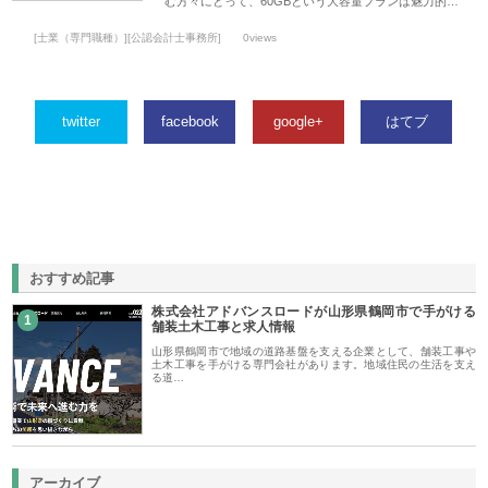
む方々にとって、60GBという大容量プランは魅力的…
[士業（専門職種）][公認会計士事務所]
0views
twitter
facebook
google+
はてブ
おすすめ記事
株式会社アドバンスロードが山形県鶴岡市で手がける
1
舗装土木工事と求人情報
山形県鶴岡市で地域の道路基盤を支える企業として、舗装工事や
土木工事を手がける専門会社があります。地域住民の生活を支え
る道…
アーカイブ