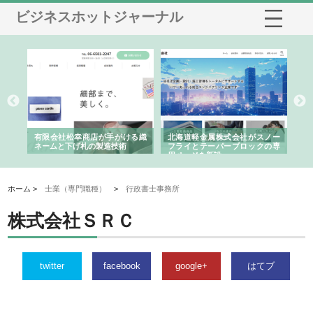
ビジネスホットジャーナル
多摩
有限会社松幸商店が手がける織
北海道軽金属株式会社がスノー
株
工事
ネームと下げ札の製造技術
フライとテーパーブロックの専
る
用ページを新設
ス
ホーム >
士業（専門職種）
>
行政書士事務所
株式会社ＳＲＣ
twitter
facebook
google+
はてブ