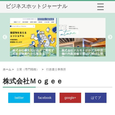
ビジネスホットジャーナル
ノー
株式会社耕文社が品川で実現す
株式会社ナカモトがホテルや店
株
の専
る販促物製作から配送までワン
舗の内装改修で選ばれ続ける理
れ
ストップ対応
由
強
ホーム >
士業（専門職種）
>
行政書士事務所
株式会社Ｍｏｇｅｅ
twitter
facebook
google+
はてブ