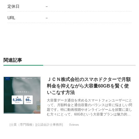
定休日
－
URL
－
関連記事
ＪＣＮ株式会社のスマホドクターで月額
料金を抑えながら大容量60GBを賢く使
いこなす方法
大容量データ通信を求めるスマートフォンユーザーにと
って、月額料金と通信容量のバランスは常に悩ましい問
題です。特に動画視聴やオンラインゲームを頻繁に楽し
む方々にとって、60GBという大容量プランは魅力的…
[士業（専門職種）][公認会計士事務所]
0views