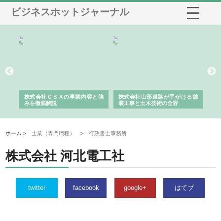
ビジネスホットジャーナル
業サ
株式会社ＣＳＡの事業内容と強
株式会社山形道路が手がける舗
ホ
報内
みを徹底解説
装工事と土木技術の全容
る
績
ホーム >
士業（専門職種）
>
行政書士事務所
株式会社 河北電工社
twitter
facebook
google+
はてブ