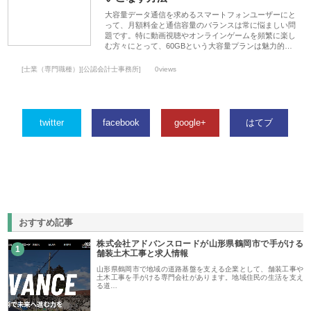
大容量データ通信を求めるスマートフォンユーザーにと
って、月額料金と通信容量のバランスは常に悩ましい問
題です。特に動画視聴やオンラインゲームを頻繁に楽し
む方々にとって、60GBという大容量プランは魅力的…
[士業（専門職種）][公認会計士事務所]
0views
twitter
facebook
google+
はてブ
おすすめ記事
株式会社アドバンスロードが山形県鶴岡市で手がける
1
舗装土木工事と求人情報
山形県鶴岡市で地域の道路基盤を支える企業として、舗装工事や
土木工事を手がける専門会社があります。地域住民の生活を支え
る道…