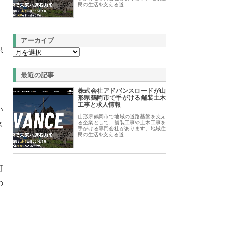
民の生活を支える道…
アーカイブ
県
最近の記事
株式会社アドバンスロードが山
形県鶴岡市で手がける舗装土木
工事と求人情報
い
山形県鶴岡市で地域の道路基盤を支え
ス
る企業として、舗装工事や土木工事を
手がける専門会社があります。地域住
民の生活を支える道…
可
の