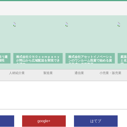
担う建
株式会社ＯＮＯｃｏｍｐａｎｙ
株式会社アセットイノベーショ
庭楽
頼性
が岡山から広域配送を実現でき
ンのワンルーム投資で始める資
と名
る理由
産形成と老後準備
間
人材紹介業
製造業
通信業
小売業・販売業
google+
はてブ