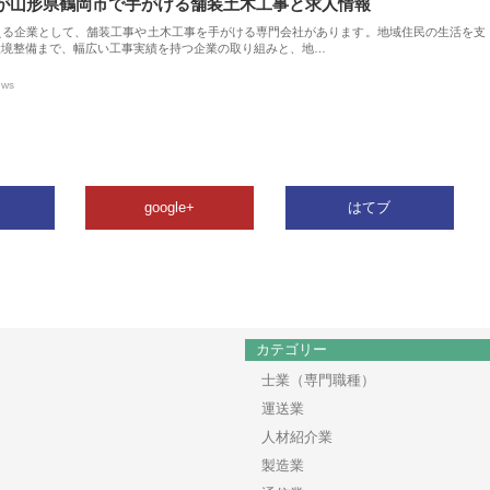
が山形県鶴岡市で手がける舗装土木工事と求人情報
える企業として、舗装工事や土木工事を手がける専門会社があります。地域住民の生活を支
環境整備まで、幅広い工事実績を持つ企業の取り組みと、地…
ews
google+
はてブ
カテゴリー
士業（専門職種）
運送業
人材紹介業
製造業