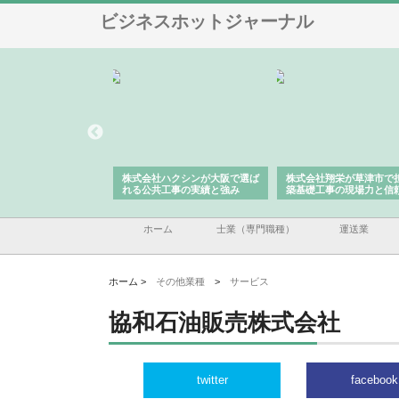
ビジネスホットジャーナル
株式会社が印刷会社に
株式会社ハクシンが大阪で選ば
株式会社翔栄が草津市で
紙提案力と供給体制
れる公共工事の実績と強み
築基礎工事の現場力と信
ホーム
士業（専門職種）
運送業
ホーム >
その他業種
>
サービス
協和石油販売株式会社
twitter
facebook