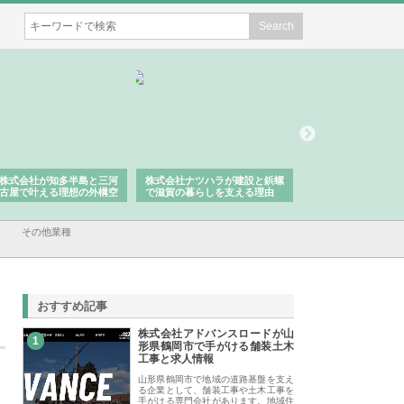
株式会社が知多半島と三河
株式会社ナツハラが建設と鋲螺
株式会社メタルエー
古屋で叶える理想の外構空
で滋賀の暮らしを支える理由
イトが提供する充実
容とは
その他業種
おすすめ記事
株式会社アドバンスロードが山
1
形県鶴岡市で手がける舗装土木
工事と求人情報
山形県鶴岡市で地域の道路基盤を支え
る企業として、舗装工事や土木工事を
手がける専門会社があります。地域住