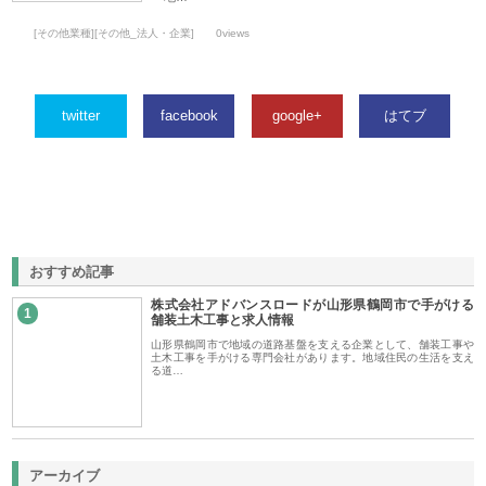
[その他業種][その他_法人・企業]
0views
twitter
facebook
google+
はてブ
おすすめ記事
株式会社アドバンスロードが山形県鶴岡市で手がける
1
舗装土木工事と求人情報
山形県鶴岡市で地域の道路基盤を支える企業として、舗装工事や
土木工事を手がける専門会社があります。地域住民の生活を支え
る道…
アーカイブ