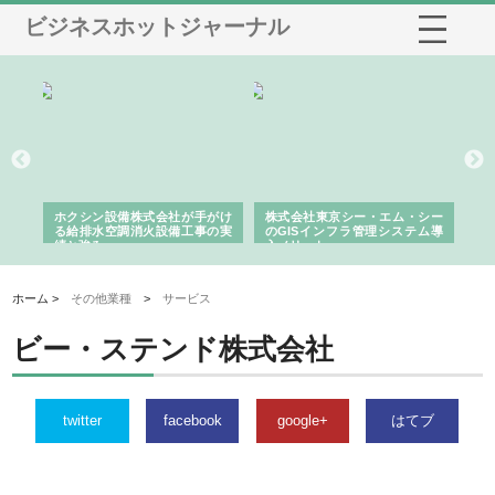
ビジネスホットジャーナル
る舗
ホクシン設備株式会社が手がけ
株式会社東京シー・エム・シー
株
る給排水空調消火設備工事の実
のGISインフラ管理システム導
か
績と強み
入メリット
由
ホーム >
その他業種
>
サービス
ビー・ステンド株式会社
twitter
facebook
google+
はてブ