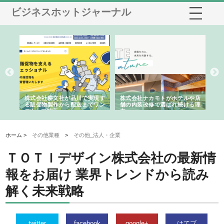
ビジネスホットジャーナル
ノー
株式会社耕文社が品川で実現す
株式会社ナカモトがホテルや店
株
の専
る販促物製作から配送までワン
舗の内装改修で選ばれ続ける理
れ
ストップ対応
由
強
ホーム >
その他業種
>
その他_法人・企業
ＴＯＴＩデザイン株式会社の最新情
報をお届け 業界トレンドから読み
解く未来戦略
twitter
facebook
google+
はてブ