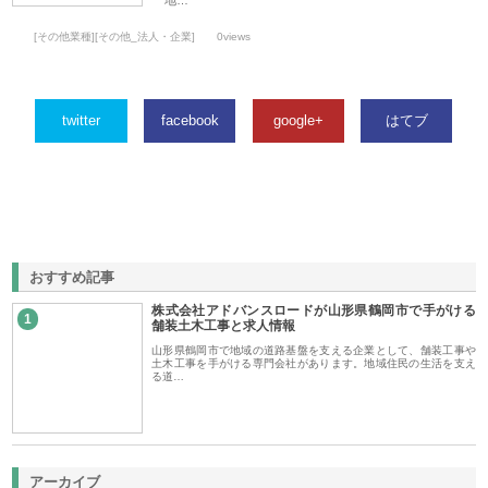
地…
[その他業種][その他_法人・企業]
0views
twitter
facebook
google+
はてブ
おすすめ記事
株式会社アドバンスロードが山形県鶴岡市で手がける
1
舗装土木工事と求人情報
山形県鶴岡市で地域の道路基盤を支える企業として、舗装工事や
土木工事を手がける専門会社があります。地域住民の生活を支え
る道…
アーカイブ