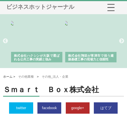
ビジネスホットジャーナル
社に
株式会社ハクシンが大阪で選ば
株式会社翔栄が草津市で担う建
株
制
れる公共工事の実績と強み
築基礎工事の現場力と信頼性
が
る
ホーム >
その他業種
>
その他_法人・企業
Ｓｍａｒｔ Ｂｏｘ株式会社
twitter
facebook
google+
はてブ