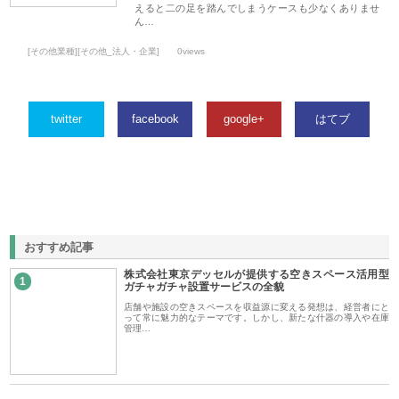
えると二の足を踏んでしまうケースも少なくありませ
ん…
[その他業種][その他_法人・企業]
0views
twitter
facebook
google+
はてブ
おすすめ記事
株式会社東京デッセルが提供する空きスペース活用型
1
ガチャガチャ設置サービスの全貌
店舗や施設の空きスペースを収益源に変える発想は、経営者にと
って常に魅力的なテーマです。しかし、新たな什器の導入や在庫
管理…