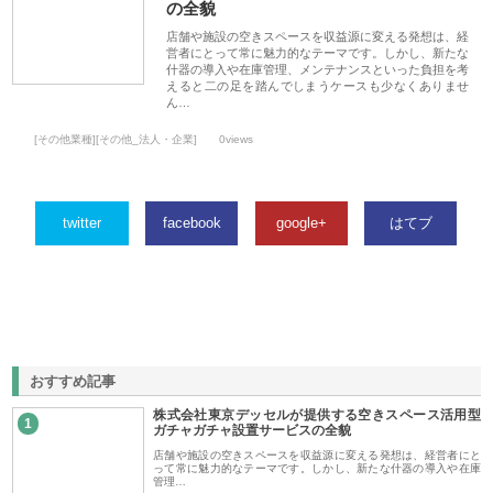
の全貌
店舗や施設の空きスペースを収益源に変える発想は、経
営者にとって常に魅力的なテーマです。しかし、新たな
什器の導入や在庫管理、メンテナンスといった負担を考
えると二の足を踏んでしまうケースも少なくありませ
ん…
[その他業種][その他_法人・企業]
0views
twitter
facebook
google+
はてブ
おすすめ記事
株式会社東京デッセルが提供する空きスペース活用型
1
ガチャガチャ設置サービスの全貌
店舗や施設の空きスペースを収益源に変える発想は、経営者にと
って常に魅力的なテーマです。しかし、新たな什器の導入や在庫
管理…