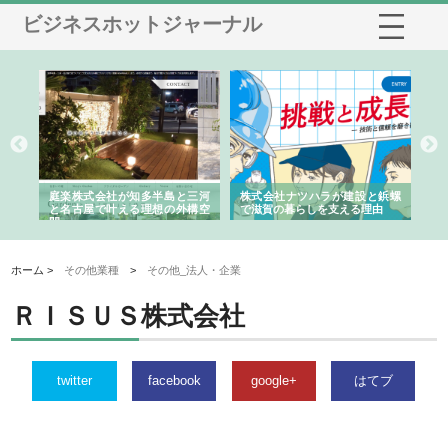
ビジネスホットジャーナル
ショ
庭楽株式会社が知多半島と三河
株式会社ナツハラが建設と鋲螺
株
る資
と名古屋で叶える理想の外構空
で滋賀の暮らしを支える理由
イ
間
容
ホーム >
その他業種
>
その他_法人・企業
ＲＩＳＵＳ株式会社
twitter
facebook
google+
はてブ