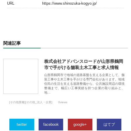
URL
https://www.shinozuka-kogyo.jp/
関連記事
株式会社アドバンスロードが山形県鶴岡
市で手がける舗装土木工事と求人情報
山形県鶴岡市で地域の道路基盤を支える企業として、舗
装工事や土木工事を手がける専門会社があります。地域
住民の生活を支える道路整備から、公共施設周辺の環境
整備まで、幅広い工事実績を持つ企業の取り組みと、
地…
[その他業種][その他_法人・企業]
0views
twitter
facebook
google+
はてブ