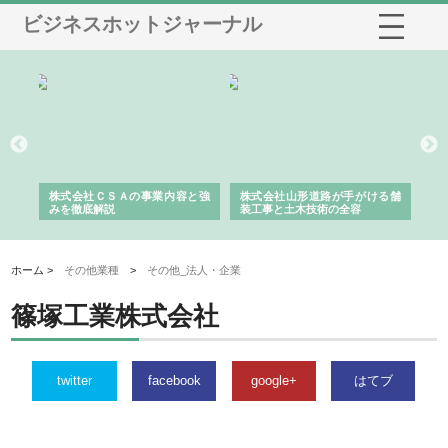
ビジネスホットジャーナル
業サ
株式会社ＣＳＡの事業内容と強
株式会社山形道路が手がける舗
ホ
報内
みを徹底解説
装工事と土木技術の全容
る
績
ホーム >
その他業種
>
その他_法人・企業
篠塚工業株式会社
twitter
facebook
google+
はてブ