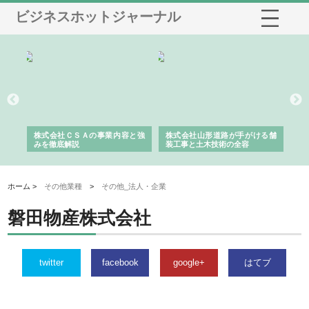
ビジネスホットジャーナル
業サ
株式会社ＣＳＡの事業内容と強
株式会社山形道路が手がける舗
ホ
報内
みを徹底解説
装工事と土木技術の全容
る
績
ホーム >
その他業種
>
その他_法人・企業
磐田物産株式会社
twitter
facebook
google+
はてブ