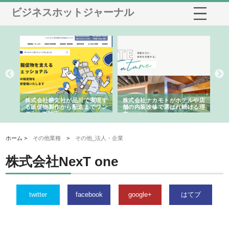
ビジネスホットジャーナル
ノー
株式会社耕文社が品川で実現す
株式会社ナカモトがホテルや店
株
の専
る販促物製作から配送までワン
舗の内装改修で選ばれ続ける理
れ
ストップ対応
由
強
ホーム >
その他業種
>
その他_法人・企業
株式会社NexT one
twitter
facebook
google+
はてブ