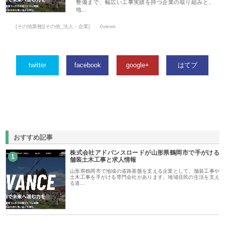
整備まで、幅広い工事実績を持つ企業の取り組みと、
地…
[その他業種][その他_法人・企業]
0views
twitter
facebook
google+
はてブ
おすすめ記事
株式会社アドバンスロードが山形県鶴岡市で手がける
1
舗装土木工事と求人情報
山形県鶴岡市で地域の道路基盤を支える企業として、舗装工事や
土木工事を手がける専門会社があります。地域住民の生活を支え
る道…