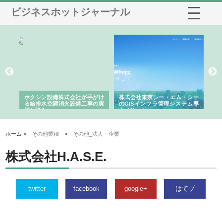
ビジネスホットジャーナル
る舗
ホクシン設備株式会社が手がけ
株式会社東京シー・エム・シー
株
る給排水空調消火設備工事の実
のGISインフラ管理システム導
か
績と強み
入メリット
由
ホーム >
その他業種
>
その他_法人・企業
株式会社H.A.S.E.
twitter
facebook
google+
はてブ