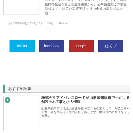
住民の生活を支える道路整備から、公共施設周辺の環境
整備まで、幅広い工事実績を持つ企業の取り組みと、
地…
[その他業種][その他_法人・企業]
0views
twitter
facebook
google+
はてブ
おすすめ記事
株式会社アドバンスロードが山形県鶴岡市で手がける
1
舗装土木工事と求人情報
山形県鶴岡市で地域の道路基盤を支える企業として、舗装工事や
土木工事を手がける専門会社があります。地域住民の生活を支え
る道…