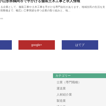
が山形県鶴岡市で手がける舗装土木工事と求人情報
える企業として、舗装工事や土木工事を手がける専門会社があります。地域住民の生活を支
環境整備まで、幅広い工事実績を持つ企業の取り組みと、地…
ews
google+
はてブ
カテゴリー
士業（専門職種）
運送業
人材紹介業
製造業