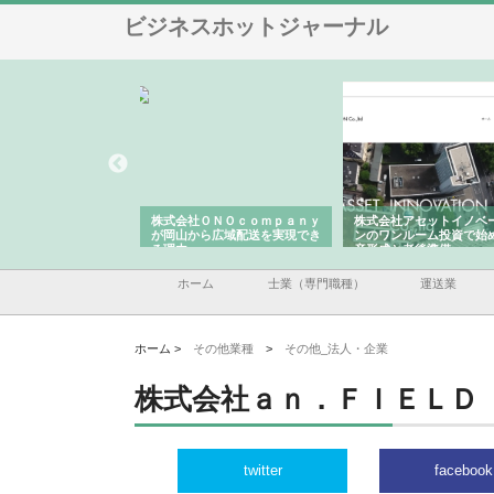
ビジネスホットジャーナル
式会社ＯＮＯｃｏｍｐａｎｙ
株式会社アセットイノベーショ
庭楽株式会社が知
岡山から広域配送を実現でき
ンのワンルーム投資で始める資
と名古屋で叶える
理由
産形成と老後準備
間
ホーム
士業（専門職種）
運送業
ホーム >
その他業種
>
その他_法人・企業
株式会社ａｎ．ＦＩＥＬＤ
twitter
facebook