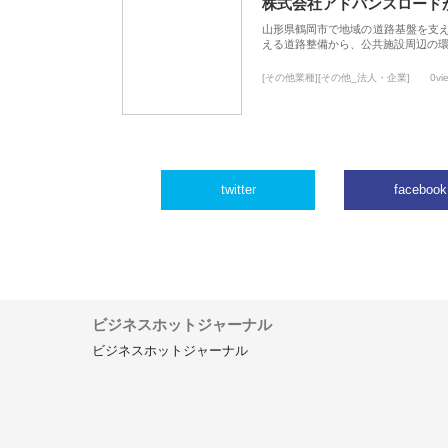
株式会社アドバンスロード
山形県鶴岡市で地域の道路基盤を支
える道路整備から、公共施設周辺の
[その他業種][その他_法人・企業]
0vi
twitter
facebook
ビジネスホットジャーナル
ビジネスホットジャーナル