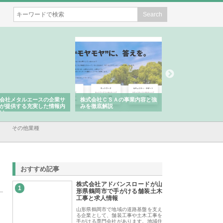
株式会社ＣＳＡの事業内容と強
株式会社山形道路が手がける舗
ホクシン設備
みを徹底解説
装工事と土木技術の全容
る給排水空調
績と強み
その他業種
おすすめ記事
株式会社アドバンスロードが山
1
形県鶴岡市で手がける舗装土木
工事と求人情報
山形県鶴岡市で地域の道路基盤を支え
る企業として、舗装工事や土木工事を
手がける専門会社があります。地域住