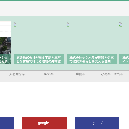
多半島と三河
株式会社ナツハラが建設と鋲螺
株式会社メタルエースの企業サ
理想の外構空
で滋賀の暮らしを支える理由
イトが提供する充実した情報内
容とは
人材紹介業
製造業
通信業
小売業・販売業
google+
はてブ