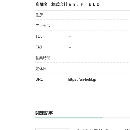
店舗名
株式会社ａｎ．ＦＩＥＬＤ
住所
－
アクセス
－
TEL
－
FAX
－
営業時間
－
定休日
－
URL
https://an-field.jp
関連記事