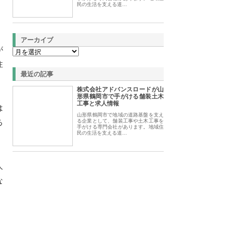
民の生活を支える道…
アーカイブ
が
注
最近の記事
株式会社アドバンスロードが山
形県鶴岡市で手がける舗装土木
工事と求人情報
は
山形県鶴岡市で地域の道路基盤を支え
る
る企業として、舗装工事や土木工事を
手がける専門会社があります。地域住
民の生活を支える道…
人
な