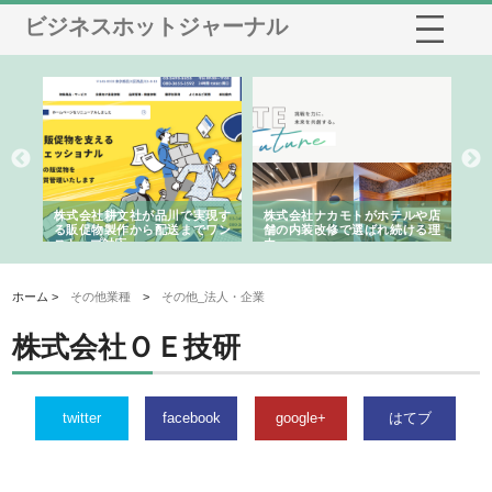
ビジネスホットジャーナル
ノー
株式会社耕文社が品川で実現す
株式会社ナカモトがホテルや店
株
の専
る販促物製作から配送までワン
舗の内装改修で選ばれ続ける理
れ
ストップ対応
由
強
ホーム >
その他業種
>
その他_法人・企業
株式会社ＯＥ技研
twitter
facebook
google+
はてブ