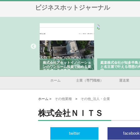
ビジネスホットジャーナル
ＯＮＯｃｏｍｐａｎｙ
株式会社アセットイノベーショ
庭楽株式会社が知多半島
ら広域配送を実現でき
ンのワンルーム投資で始める資
と名古屋で叶える理想の
産形成と老後準備
間
ホーム
士業（専門職種）
運送業
ホーム >
その他業種
>
その他_法人・企業
株式会社ＮＩＴＳ
twitter
facebook