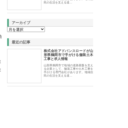
民の生活を支える道…
アーカイブ
動
最近の記事
株式会社アドバンスロードが山
形県鶴岡市で手がける舗装土木
工事と求人情報
ま
山形県鶴岡市で地域の道路基盤を支え
ま
る企業として、舗装工事や土木工事を
手がける専門会社があります。地域住
民の生活を支える道…
。