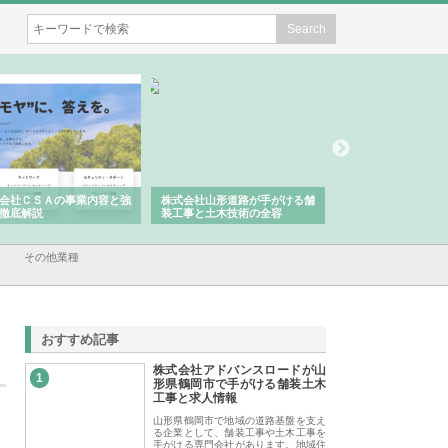
会社ＣＳＡの事業内容と強
株式会社山形道路が手がける舗
ホクシン設備株式会
徹底解説
装工事と土木技術の全容
る給排水空調消火設
績と強み
その他業種
おすすめ記事
株式会社アドバンスロードが山
1
形県鶴岡市で手がける舗装土木
工事と求人情報
山形県鶴岡市で地域の道路基盤を支え
る企業として、舗装工事や土木工事を
手がける専門会社があります。地域住