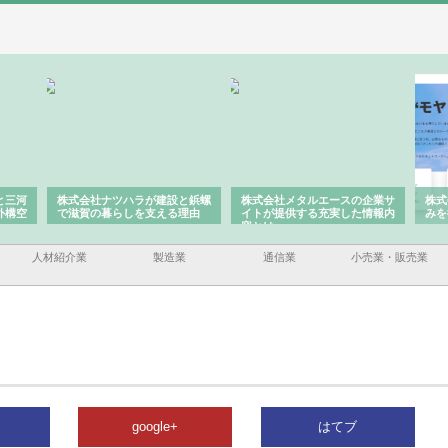
と三河
株式会社ナツハラが建設と鋲螺
株式会社メタルエースの企業サ
株式
外構空
で滋賀の暮らしを支える理由
イトが提供する充実した情報内
みを
容とは
人材紹介業
製造業
通信業
小売業・販売業
google+
はてブ