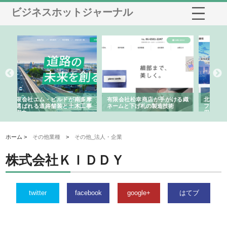
ビジネスホットジャーナル
南多摩
有限会社松幸商店が手がける織
北海道軽金属株式会社がスノー
木工事
ネームと下げ札の製造技術
フライとテーパーブロックの専
用ページを新設
ホーム >
その他業種
>
その他_法人・企業
株式会社ＫＩＤＤＹ
twitter
facebook
google+
はてブ