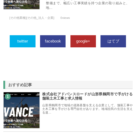
整備まで、幅広い工事実績を持つ企業の取り組みと、
地…
[その他業種][その他_法人・企業]
0views
twitter
facebook
google+
はてブ
おすすめ記事
株式会社アドバンスロードが山形県鶴岡市で手がける
1
舗装土木工事と求人情報
山形県鶴岡市で地域の道路基盤を支える企業として、舗装工事や
土木工事を手がける専門会社があります。地域住民の生活を支え
る道…