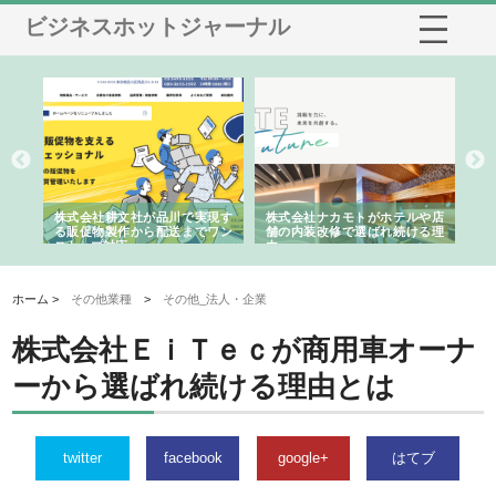
ビジネスホットジャーナル
ノー
株式会社耕文社が品川で実現す
株式会社ナカモトがホテルや店
株
の専
る販促物製作から配送までワン
舗の内装改修で選ばれ続ける理
れ
ストップ対応
由
強
ホーム >
その他業種
>
その他_法人・企業
株式会社ＥｉＴｅｃが商用車オーナ
ーから選ばれ続ける理由とは
twitter
facebook
google+
はてブ