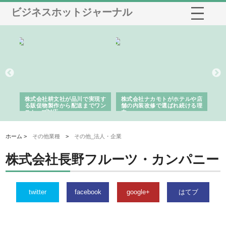
ビジネスホットジャーナル
ノー
株式会社耕文社が品川で実現す
株式会社ナカモトがホテルや店
株
の専
る販促物製作から配送までワン
舗の内装改修で選ばれ続ける理
れ
ストップ対応
由
強
ホーム >
その他業種
>
その他_法人・企業
株式会社長野フルーツ・カンパニー
twitter
facebook
google+
はてブ