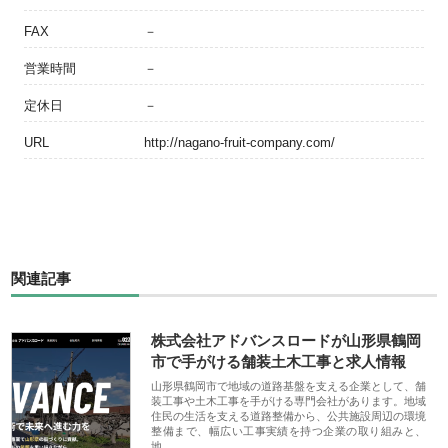
FAX
－
営業時間
－
定休日
－
URL
http://nagano-fruit-company.com/
関連記事
株式会社アドバンスロードが山形県鶴岡
市で手がける舗装土木工事と求人情報
山形県鶴岡市で地域の道路基盤を支える企業として、舗
装工事や土木工事を手がける専門会社があります。地域
住民の生活を支える道路整備から、公共施設周辺の環境
整備まで、幅広い工事実績を持つ企業の取り組みと、
地…