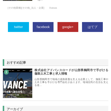
[その他業種][その他_法人・企業]
0views
twitter
facebook
google+
はてブ
おすすめ記事
株式会社アドバンスロードが山形県鶴岡市で手がける
1
舗装土木工事と求人情報
山形県鶴岡市で地域の道路基盤を支える企業として、舗装工事や
土木工事を手がける専門会社があります。地域住民の生活を支え
る道…
アーカイブ