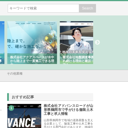
会社アクアスペースが水中
株式会社地盤調査事務所が選ば
株式会社名神精工の
陸上まで一貫施工できる理
れ続ける理由と建設コンサルの
スリリース一覧と注
強み
その他業種
おすすめ記事
株式会社アドバンスロードが山
1
形県鶴岡市で手がける舗装土木
工事と求人情報
山形県鶴岡市で地域の道路基盤を支え
る企業として、舗装工事や土木工事を
手がける専門会社があります。地域住