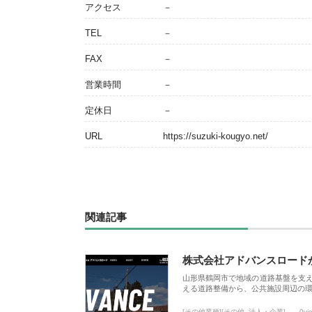
アクセス
－
TEL
－
FAX
－
営業時間
－
定休日
－
URL
https://suzuki-kougyo.net/
関連記事
株式会社アドバンスロード
山形県鶴岡市で地域の道路基盤を支
える道路整備から、公共施設周辺の
[その他業種][その他_法人・企業]
0vi