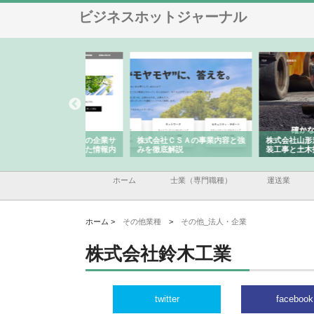
ビジネスホットジャーナル
メタルエースの企業サ
株式会社ＣＳＡの事業内容と強
株式会社山形道路が手が
供する充実した情報内
みを徹底解説
装工事と土木技術の全容
ホーム
士業（専門職種）
運送業
ホーム >
その他業種
>
その他_法人・企業
株式会社鈴木工業
twitter
facebook