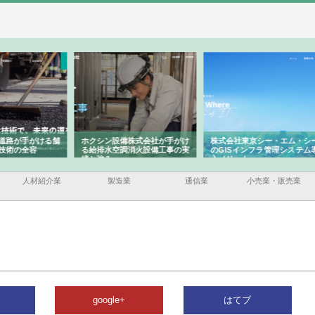
ける舗
ホクシン設備株式会社が手がけ
株式会社東京シー・エム・シー
株式
る給排水空調消火設備工事の実
のGISインフラ管理システム導
から
績と強み
入メリット
由
人材紹介業
製造業
通信業
小売業・販売業
google+
はてブ