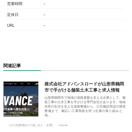
営業時間
－
定休日
－
URL
－
関連記事
株式会社アドバンスロードが山形県鶴岡
市で手がける舗装土木工事と求人情報
山形県鶴岡市で地域の道路基盤を支える企業として、舗
装工事や土木工事を手がける専門会社があります。地域
住民の生活を支える道路整備から、公共施設周辺の環境
整備まで、幅広い工事実績を持つ企業の取り組みと、
地…
[その他業種][その他_法人・企業]
0views