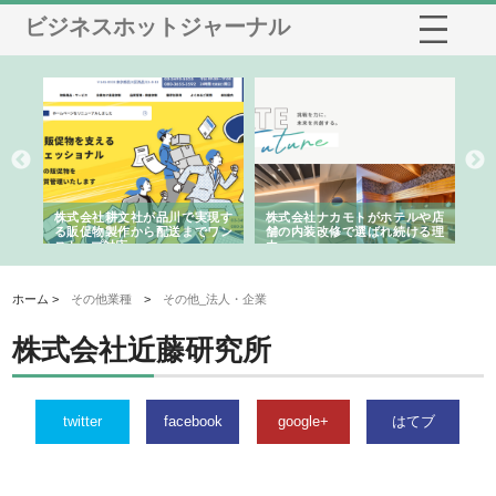
ビジネスホットジャーナル
ノー
株式会社耕文社が品川で実現す
株式会社ナカモトがホテルや店
株
の専
る販促物製作から配送までワン
舗の内装改修で選ばれ続ける理
れ
ストップ対応
由
強
ホーム >
その他業種
>
その他_法人・企業
株式会社近藤研究所
twitter
facebook
google+
はてブ