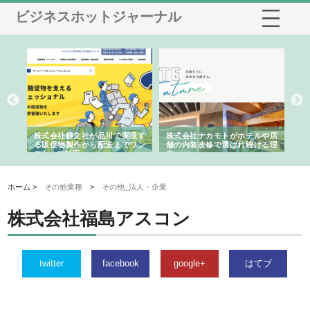
ビジネスホットジャーナル
ノー
株式会社耕文社が品川で実現す
株式会社ナカモトがホテルや店
株
の専
る販促物製作から配送までワン
舗の内装改修で選ばれ続ける理
れ
ストップ対応
由
強
ホーム >
その他業種
>
その他_法人・企業
株式会社福島アスコン
twitter
facebook
google+
はてブ