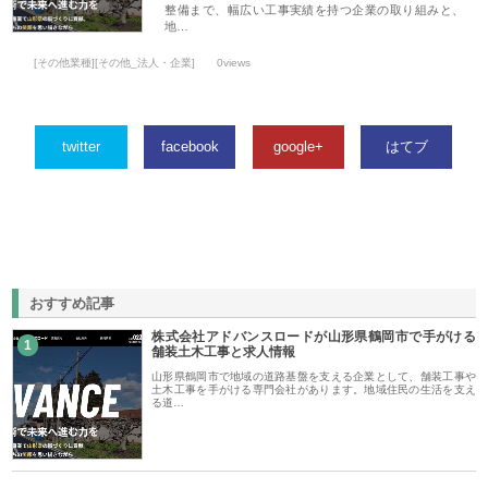
整備まで、幅広い工事実績を持つ企業の取り組みと、
地…
[その他業種][その他_法人・企業]
0views
twitter
facebook
google+
はてブ
おすすめ記事
株式会社アドバンスロードが山形県鶴岡市で手がける
1
舗装土木工事と求人情報
山形県鶴岡市で地域の道路基盤を支える企業として、舗装工事や
土木工事を手がける専門会社があります。地域住民の生活を支え
る道…