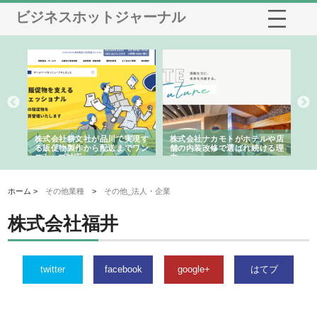
ビジネスホットジャーナル
ノー
株式会社耕文社が品川で実現す
株式会社ナカモトがホテルや店
株
の専
る販促物製作から配送までワン
舗の内装改修で選ばれ続ける理
れ
ストップ対応
由
強
ホーム >
その他業種
>
その他_法人・企業
株式会社福井
twitter
facebook
google+
はてブ